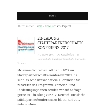
Menu
Durchsuchen:
Home
»
Gesellschaft
»
Page 13
EINLADUNG
STÄDTEPARTNERSCHAFTS-
KONFERENZ 2017
17. März 2017
· by
Gesellschaft
· in
Gesellschaft
,
Städtepartnerschaft
,
Startseite
,
Termine
Mit einem Schreiben lädt der BDWO zur
Städtepartnerschafts-Konferenz 2017 ins
südrussische Krasnodar ein. Hier finden Sie
zusätzlich das Programm; Anmelde- und
Förderungsoptionen senden wir auf Anfrage
gerne zu. Einladung zur XIV. Deutsch-Russische
Städtepartnerkonferenz 28. bis 30. Juni 2017
Sehr geehrte…