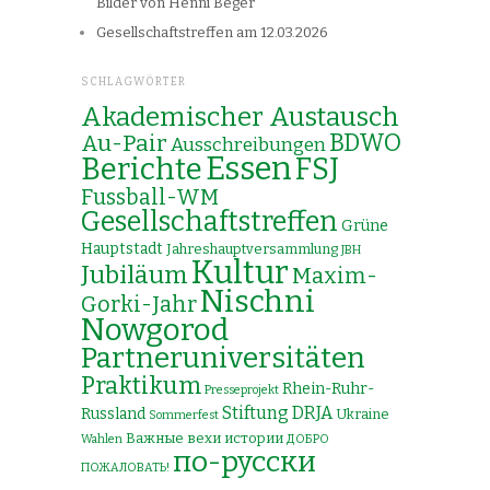
Bilder von Henni Beger
Gesellschaftstreffen am 12.03.2026
SCHLAGWÖRTER
Akademischer Austausch
Au-Pair
BDWO
Ausschreibungen
Essen
Berichte
FSJ
Fussball-WM
Gesellschaftstreffen
Grüne
Hauptstadt
Jahreshauptversammlung
JBH
Kultur
Jubiläum
Maxim-
Nischni
Gorki-Jahr
Nowgorod
Partneruniversitäten
Praktikum
Rhein-Ruhr-
Presseprojekt
Stiftung DRJA
Russland
Ukraine
Sommerfest
Важные вехи истории
Wahlen
ДОБРО
по-русски
ПОЖАЛОВАТЬ!