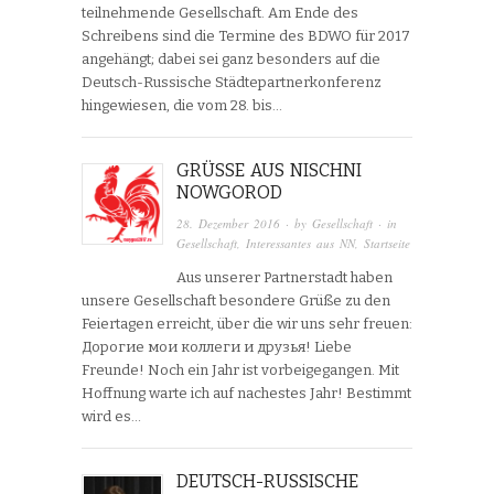
teilnehmende Gesellschaft. Am Ende des
Schreibens sind die Termine des BDWO für 2017
angehängt; dabei sei ganz besonders auf die
Deutsch-Russische Städtepartnerkonferenz
hingewiesen, die vom 28. bis…
GRÜSSE AUS NISCHNI N
OWGOROD
28. Dezember 2016
· by
Gesellschaft
· in
Gesellschaft
,
Interessantes aus NN
,
Startseite
Aus unserer Partnerstadt haben
unsere Gesellschaft besondere Grüße zu den
Feiertagen erreicht, über die wir uns sehr freuen:
Дорогие мои коллеги и друзья! Liebe
Freunde! Noch ein Jahr ist vorbeigegangen. Mit
Hoffnung warte ich auf nachestes Jahr! Bestimmt
wird es…
DEUTSCH-RUSSISCHE