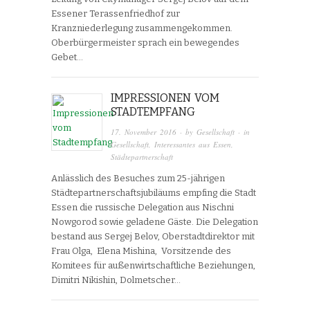
Essener Terassenfriedhof zur
Kranzniederlegung zusammengekommen.
Oberbürgermeister sprach ein bewegendes
Gebet…
IMPRESSIONEN VOM
STADTEMPFANG
17. November 2016
· by
Gesellschaft
· in
Gesellschaft
,
Interessantes aus Essen
,
Städtepartnerschaft
Anlässlich des Besuches zum 25-jährigen
Städtepartnerschaftsjubiläums empfing die Stadt
Essen die russische Delegation aus Nischni
Nowgorod sowie geladene Gäste. Die Delegation
bestand aus Sergej Belov, Oberstadtdirektor mit
Frau Olga, Elena Mishina, Vorsitzende des
Komitees für außenwirtschaftliche Beziehungen,
Dimitri Nikishin, Dolmetscher…