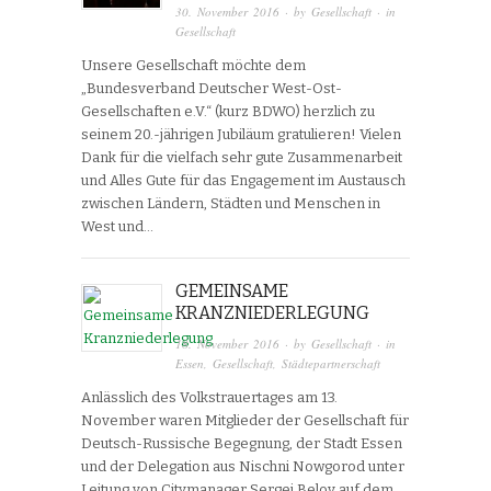
30. November 2016
· by
Gesellschaft
· in
Gesellschaft
Unsere Gesellschaft möchte dem
„Bundesverband Deutscher West-Ost-
Gesellschaften e.V.“ (kurz BDWO) herzlich zu
seinem 20.-jährigen Jubiläum gratulieren! Vielen
Dank für die vielfach sehr gute Zusammenarbeit
und Alles Gute für das Engagement im Austausch
zwischen Ländern, Städten und Menschen in
West und…
GEMEINSAME
KRANZNIEDERLEGUNG
18. November 2016
· by
Gesellschaft
· in
Essen
,
Gesellschaft
,
Städtepartnerschaft
Anlässlich des Volkstrauertages am 13.
November waren Mitglieder der Gesellschaft für
Deutsch-Russische Begegnung, der Stadt Essen
und der Delegation aus Nischni Nowgorod unter
Leitung von Citymanager Sergej Belov auf dem