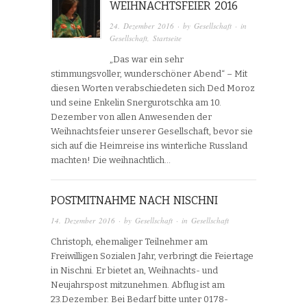
WEIHNACHTSFEIER 2016
24. Dezember 2016
· by
Gesellschaft
· in
Gesellschaft
,
Startseite
„Das war ein sehr
stimmungsvoller, wunderschöner Abend“ – Mit
diesen Worten verabschiedeten sich Ded Moroz
und seine Enkelin Snergurotschka am 10.
Dezember von allen Anwesenden der
Weihnachtsfeier unserer Gesellschaft, bevor sie
sich auf die Heimreise ins winterliche Russland
machten! Die weihnachtlich…
POSTMITNAHME NACH NISCHNI
14. Dezember 2016
· by
Gesellschaft
· in
Gesellschaft
Christoph, ehemaliger Teilnehmer am
Freiwilligen Sozialen Jahr, verbringt die Feiertage
in Nischni. Er bietet an, Weihnachts- und
Neujahrspost mitzunehmen. Abflug ist am
23.Dezember. Bei Bedarf bitte unter 0178-