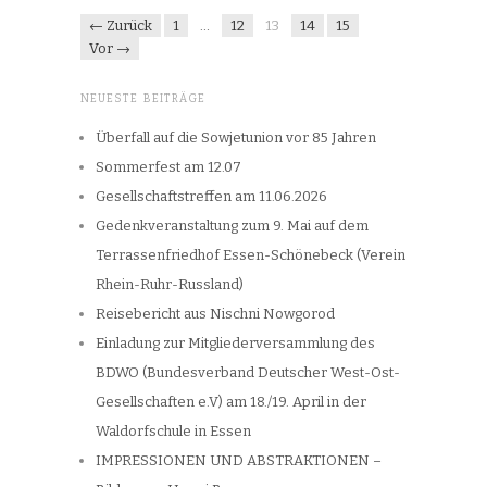
← Zurück
1
…
12
13
14
15
Vor →
NEUESTE BEITRÄGE
Überfall auf die Sowjetunion vor 85 Jahren
Sommerfest am 12.07
Gesellschaftstreffen am 11.06.2026
Gedenkveranstaltung zum 9. Mai auf dem
Terrassenfriedhof Essen-Schönebeck (Verein
Rhein-Ruhr-Russland)
Reisebericht aus Nischni Nowgorod
Einladung zur Mitgliederversammlung des
BDWO (Bundesverband Deutscher West-Ost-
Gesellschaften e.V) am 18./19. April in der
Waldorfschule in Essen
IMPRESSIONEN UND ABSTRAKTIONEN –