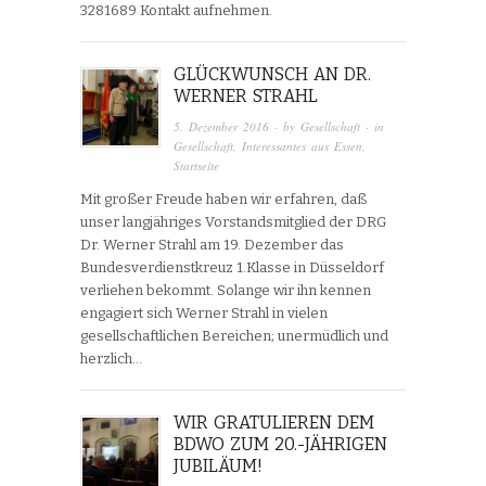
3281689 Kontakt aufnehmen.
GLÜCKWUNSCH AN DR.
WERNER STRAHL
5. Dezember 2016
· by
Gesellschaft
· in
Gesellschaft
,
Interessantes aus Essen
,
Startseite
Mit großer Freude haben wir erfahren, daß
unser langjähriges Vorstandsmitglied der DRG
Dr. Werner Strahl am 19. Dezember das
Bundesverdienstkreuz 1.Klasse in Düsseldorf
verliehen bekommt. Solange wir ihn kennen
engagiert sich Werner Strahl in vielen
gesellschaftlichen Bereichen; unermüdlich und
herzlich…
WIR GRATULIEREN DEM
BDWO ZUM 20.-JÄHRIGEN
JUBILÄUM!