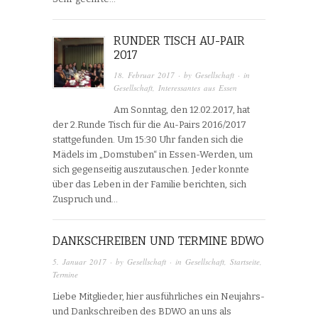
RUNDER TISCH AU-PAIR
2017
18. Februar 2017
· by
Gesellschaft
· in
Gesellschaft
,
Interessantes aus Essen
Am Sonntag, den 12.02.2017, hat
der 2.Runde Tisch für die Au-Pairs 2016/2017
stattgefunden. Um 15:30 Uhr fanden sich die
Mädels im „Domstuben“ in Essen-Werden, um
sich gegenseitig auszutauschen. Jeder konnte
über das Leben in der Familie berichten, sich
Zuspruch und…
DANKSCHREIBEN UND TERMINE BDWO
5. Januar 2017
· by
Gesellschaft
· in
Gesellschaft
,
Startseite
,
Termine
Liebe Mitglieder, hier ausführliches ein Neujahrs-
und Dankschreiben des BDWO an uns als