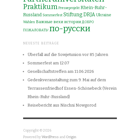
Praktikum
Rhein-Ruhr-
Presseprojekt
Stiftung DRJA
Russland
Ukraine
Sommerfest
Важные вехи истории
Wahlen
ДОБРО
по-русски
ПОЖАЛОВАТЬ!
NEUESTE BEITRÄGE
Überfall auf die Sowjetunion vor 85 Jahren
Sommerfest am 12.07
Gesellschaftstreffen am 11.06.2026
Gedenkveranstaltung zum 9. Mai auf dem
Terrassenfriedhof Essen-Schönebeck (Verein
Rhein-Ruhr-Russland)
Reisebericht aus Nischni Nowgorod
Copyright © 2026
Powered by
WordPress
and
Origin