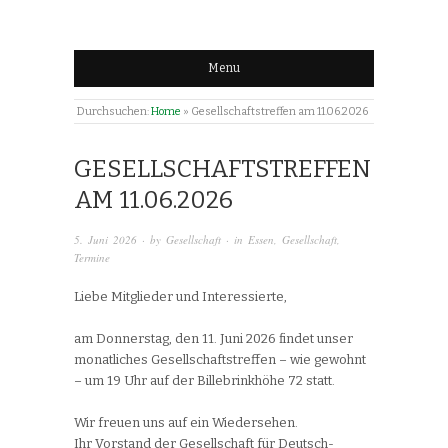
Menu
Durchsuchen:
Home
»
Gesellschaftstreffen am 11.06.2026
GESELLSCHAFTSTREFFEN
AM 11.06.2026
5. Juni 2026
· by
Gesellschaft
· in
Essen
,
Gesellschaft
,
Termine
Liebe Mitglieder und Interessierte,
am Donnerstag, den 11. Juni 2026 findet unser
monatliches Gesellschaftstreffen – wie gewohnt
– um 19 Uhr auf der Billebrinkhöhe 72 statt.
Wir freuen uns auf ein Wiedersehen.
Ihr Vorstand der Gesellschaft für Deutsch-