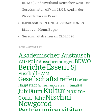
BDWO (Bundesverband Deutscher West-Ost-
Gesellschaften e.V) am 18./19. April in der
Waldorfschule in Essen
IMPRESSIONEN UND ABSTRAKTIONEN –
Bilder von Henni Beger
Gesellschaftstreffen am 12.03.2026
SCHLAGWÖRTER
Akademischer Austausch
Au-Pair
BDWO
Ausschreibungen
Essen
Berichte
FSJ
Fussball-WM
Gesellschaftstreffen
Grüne
Hauptstadt
Jahreshauptversammlung
JBH
Kultur
Jubiläum
Maxim-
Nischni
Gorki-Jahr
Nowgorod
Partneruniversitäten