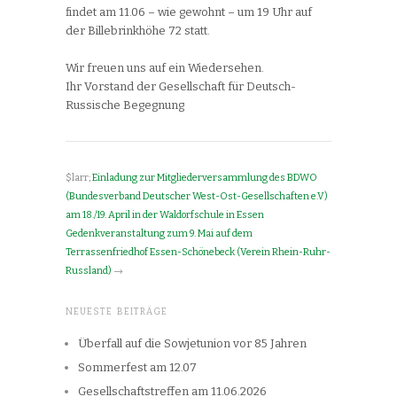
findet am 11.06 – wie gewohnt – um 19 Uhr auf
der Billebrinkhöhe 72 statt.
Wir freuen uns auf ein Wiedersehen.
Ihr Vorstand der Gesellschaft für Deutsch-
Russische Begegnung
$larr;
Einladung zur Mitgliederversammlung des BDWO
(Bundesverband Deutscher West-Ost-Gesellschaften e.V)
am 18./19. April in der Waldorfschule in Essen
Gedenkveranstaltung zum 9. Mai auf dem
Terrassenfriedhof Essen-Schönebeck (Verein Rhein-Ruhr-
Russland)
→
NEUESTE BEITRÄGE
Überfall auf die Sowjetunion vor 85 Jahren
Sommerfest am 12.07
Gesellschaftstreffen am 11.06.2026