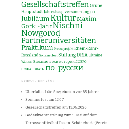
Gesellschaftstreffen
Grüne
Hauptstadt
Jahreshauptversammlung
JBH
Kultur
Jubiläum
Maxim-
Nischni
Gorki-Jahr
Nowgorod
Partneruniversitäten
Praktikum
Rhein-Ruhr-
Presseprojekt
Stiftung DRJA
Russland
Ukraine
Sommerfest
Важные вехи истории
Wahlen
ДОБРО
по-русски
ПОЖАЛОВАТЬ!
NEUESTE BEITRÄGE
Überfall auf die Sowjetunion vor 85 Jahren
Sommerfest am 12.07
Gesellschaftstreffen am 11.06.2026
Gedenkveranstaltung zum 9. Mai auf dem
Terrassenfriedhof Essen-Schönebeck (Verein