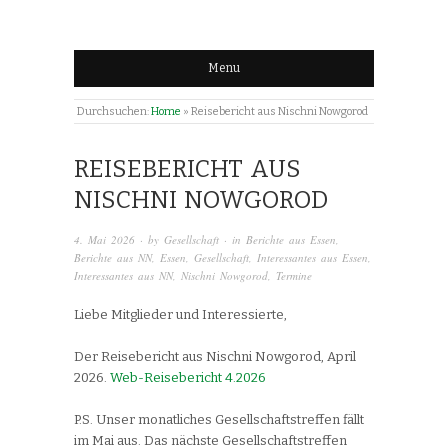
Menu
Durchsuchen:
Home
»
Reisebericht aus Nischni Nowgorod
REISEBERICHT AUS
NISCHNI NOWGOROD
4. Mai 2026
· by
Gesellschaft
· in
Berichte aus Essen
,
Berichte aus NN
,
Essen
,
Gesellschaft
,
Interessantes aus Essen
,
Interessantes aus NN
,
Nischni Nowgorod
,
Termine
Liebe Mitglieder und Interessierte,
Der Reisebericht aus Nischni Nowgorod, April
2026.
Web-Reisebericht 4.2026
P.S. Unser monatliches Gesellschaftstreffen fällt
im Mai aus. Das nächste Gesellschaftstreffen