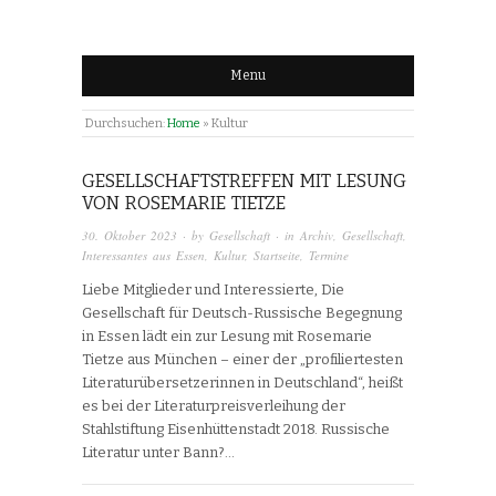
Menu
Durchsuchen:
Home
»
Kultur
GESELLSCHAFTSTREFFEN MIT LESUNG
VON ROSEMARIE TIETZE
30. Oktober 2023
· by
Gesellschaft
· in
Archiv
,
Gesellschaft
,
Interessantes aus Essen
,
Kultur
,
Startseite
,
Termine
Liebe Mitglieder und Interessierte, Die
Gesellschaft für Deutsch-Russische Begegnung
in Essen lädt ein zur Lesung mit Rosemarie
Tietze aus München – einer der „profiliertesten
Literaturübersetzerinnen in Deutschland“, heißt
es bei der Literaturpreisverleihung der
Stahlstiftung Eisenhüttenstadt 2018. Russische
Literatur unter Bann?…