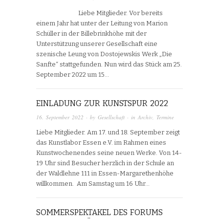
Liebe Mitglieder. Vor bereits
einem Jahr hat unter der Leitung von Marion
Schüller in der Billebrinkhöhe mit der
Unterstützung unserer Gesellschaft eine
szenische Leung von Dostojewskis Werk „Die
Sanfte“ stattgefunden. Nun wird das Stück am 25.
September 2022 um 15…
EINLADUNG ZUR KUNSTSPUR 2022
16. September 2022
· by
Gesellschaft
· in
Archiv
,
Termine
Liebe Mitglieder. Am 17. und 18. September zeigt
das Kunstlabor Essen e.V. im Rahmen eines
Kunstwochenendes seine neuen Werke. Von 14-
19 Uhr sind Besucher herzlich in der Schule an
der Waldlehne 111 in Essen-Margarethenhöhe
willkommen. Am Samstag um 16 Uhr…
SOMMERSPEKTAKEL DES FORUMS