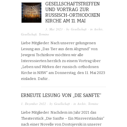
GESELLSCHAFTSTREFFEN
UND VORTRAG ZUR
RUSSISCH-ORTHODOXEN
KIRCHE AM 11. MAI
3. Mai 2023
· by
Gesellschaft
· in
Archiv
,
Gesellschaft
,
Termine
Liebe Mitglieder. Nach unserer gelungenen
Lesung aus „Das Tier aus dem Abgrund“ von
Jewgeni Tschirikow möchten wir alle
Interessierten herzlich zu einem Vortrag über
„Leben und Wirken der russisch-orthodoxen
Kirche in NRW“ am Donnerstag, den 11. Mai 2023
einladen. Dafür…
ERNEUTE LESUNG VON „DIE SANFTE“
1. Dezember 2022
· by
Gesellschaft
· in
Archiv
,
Termine
Liebe Mitglieder. Nachdem im Jahr 2021 das
Theaterstück „Die Sanfte – Ein Missverständnis“
nach einer Novelle von Dostojevski in unserer