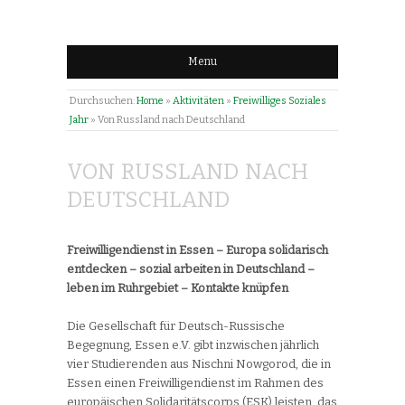
Menu
Durchsuchen:
Home
»
Aktivitäten
»
Freiwilliges Soziales
Jahr
»
Von Russland nach Deutschland
VON RUSSLAND NACH
DEUTSCHLAND
Freiwilligendienst in Essen – Europa solidarisch
entdecken – sozial arbeiten in Deutschland –
leben im Ruhrgebiet – Kontakte knüpfen
Die Gesellschaft für Deutsch-Russische
Begegnung, Essen e.V. gibt inzwischen jährlich
vier Studierenden aus Nischni Nowgorod, die in
Essen einen Freiwilligendienst im Rahmen des
europäischen Solidaritätscorps (ESK) leisten, das