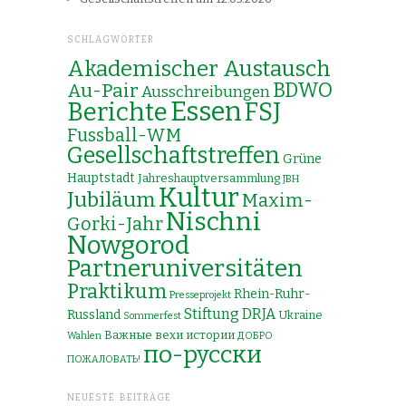
SCHLAGWÖRTER
Akademischer Austausch
Au-Pair
BDWO
Ausschreibungen
Essen
Berichte
FSJ
Fussball-WM
Gesellschaftstreffen
Grüne
Hauptstadt
Jahreshauptversammlung
JBH
Kultur
Jubiläum
Maxim-
Nischni
Gorki-Jahr
Nowgorod
Partneruniversitäten
Praktikum
Rhein-Ruhr-
Presseprojekt
Stiftung DRJA
Russland
Ukraine
Sommerfest
Важные вехи истории
Wahlen
ДОБРО
по-русски
ПОЖАЛОВАТЬ!
NEUESTE BEITRÄGE