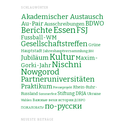
SCHLAGWÖRTER
Akademischer Austausch
Au-Pair
BDWO
Ausschreibungen
Essen
Berichte
FSJ
Fussball-WM
Gesellschaftstreffen
Grüne
Hauptstadt
Jahreshauptversammlung
JBH
Kultur
Jubiläum
Maxim-
Nischni
Gorki-Jahr
Nowgorod
Partneruniversitäten
Praktikum
Rhein-Ruhr-
Presseprojekt
Stiftung DRJA
Russland
Ukraine
Sommerfest
Важные вехи истории
Wahlen
ДОБРО
по-русски
ПОЖАЛОВАТЬ!
NEUESTE BEITRÄGE