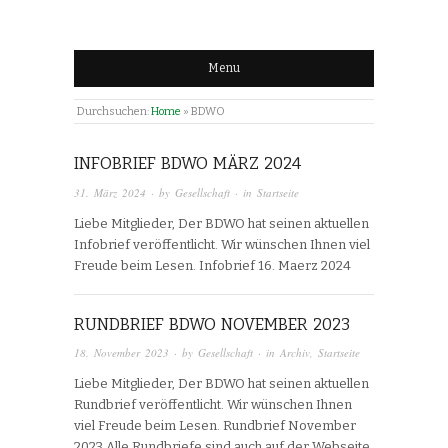
Menu
Durchsuchen:
Home
»
BDWO
INFOBRIEF BDWO MÄRZ 2024
31. März 2024
· by
Gesellschaft
· in
Startseite
Liebe Mitglieder, Der BDWO hat seinen aktuellen
Infobrief veröffentlicht. Wir wünschen Ihnen viel
Freude beim Lesen. Infobrief 16. Maerz 2024
RUNDBRIEF BDWO NOVEMBER 2023
18. November 2023
· by
Gesellschaft
· in
Archiv
,
Startseite
Liebe Mitglieder, Der BDWO hat seinen aktuellen
Rundbrief veröffentlicht. Wir wünschen Ihnen
viel Freude beim Lesen. Rundbrief November
2023 Alle Rundbriefe sind auch auf der Webseite