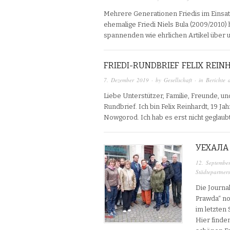
Mehrere Generationen Friedis im Einsatz
ehemalige Friedi Niels Bula (2009/2010)
spannenden wie ehrlichen Artikel über u
FRIEDI-RUNDBRIEF FELIX REIN
7. Dezember 2019
· by
Gesellschaft
· in
Berichte 
Liebe Unterstützer, Familie, Freunde, un
Rundbrief. Ich bin Felix Reinhardt, 19 Ja
Nowgorod. Ich hab es erst nicht geglaub
УЕХАЛА 
12. Septembe
Städtepartners
Die Journal
Prawda“ no
im letzten
Hier finde