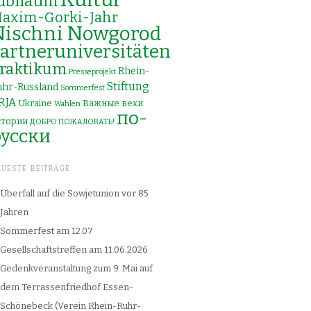
ubiläum
axim-Gorki-Jahr
Nischni Nowgorod
artneruniversitäten
raktikum
Rhein-
Presseprojekt
Stiftung
uhr-Russland
Sommerfest
RJA
Ukraine
Важные вехи
Wahlen
по-
стории
ДОБРО ПОЖАЛОВАТЬ!
русски
EUESTE BEITRÄGE
Überfall auf die Sowjetunion vor 85
Jahren
Sommerfest am 12.07
Gesellschaftstreffen am 11.06.2026
Gedenkveranstaltung zum 9. Mai auf
dem Terrassenfriedhof Essen-
Schönebeck (Verein Rhein-Ruhr-