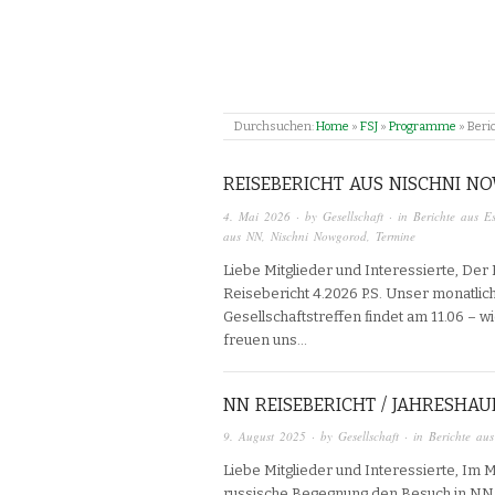
Durchsuchen:
Home
»
FSJ
»
Programme
»
Beri
REISEBERICHT AUS NISCHNI 
4. Mai 2026
· by
Gesellschaft
· in
Berichte aus E
aus NN
,
Nischni Nowgorod
,
Termine
Liebe Mitglieder und Interessierte, Der
Reisebericht 4.2026 P.S. Unser monatlich
Gesellschaftstreffen findet am 11.06 – w
freuen uns…
NN REISEBERICHT / JAHRESH
9. August 2025
· by
Gesellschaft
· in
Berichte au
Liebe Mitglieder und Interessierte, Im M
russische Begegnung den Besuch in NN. A