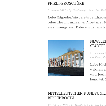
FRIEDI-BROSCHÜRE
6. Januar 2022
· by
Gesellschaft
· in
Archiv
,
Beri
Liebe Mitglieder, Wie bereits berichtet
liebevoller und mühsamer Arbeit über 3
zusammengefasst. Dabei wurden aus fast
NEWSLET
STÄDTE
6. Dezember 
aus Essen
,
Pr
Liebe Mitgl
welchem au
wird. Joel
berichtet.
MITTELDEUTSCHER RUNDFUNK
ВЕЖЛИВОСТИ
17. Februar 2020
· by
Gesellschaft
· in
Berichte 