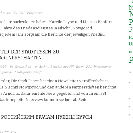
J
M
chte aus NN
,
FSJ
,
Programme
P
 und hier nachzulesen haben Mareile Leyhe und Mathias Bänfer in
P
0 Jahre des Friedensdienstes in Nischni Nowgorod
 jedem Jahr sorgsam die Berichte der jeweiligen Friedis…
R
D
TER DER STADT ESSEN ZU
и
PARTNERSCHAFTEN
2021
· by
Gesellschaft
· in
Archiv
,
Berichte aus NN
,
Essen
,
FSJ
,
Interessantes
ogramme
,
Städtepartnerschaft
N
ieder, Die Stadt Essen hat einen Newsletter veröffentlicht, in
s Nischni Nowgorod und den anderen Partnerstädten berichtet
ina Arndt hat dafür ein Interview gegeben und von ihrem FSJ
 Das komplette Interview können sie hier ab Seite…
: PОССИЙСКИМ ВРАЧАМ НУЖНЫ КУРСЫ
aus NN
,
FSJ