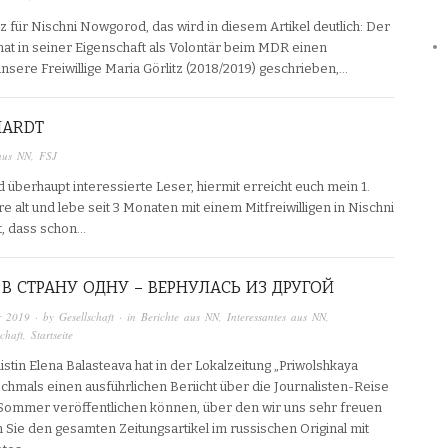
 für Nischni Nowgorod, das wird in diesem Artikel deutlich: Der
 hat in seiner Eigenschaft als Volontär beim MDR einen
nsere Freiwillige Maria Görlitz (2018/2019) geschrieben,…
HARDT
aus NN
,
FSJ
d überhaupt interessierte Leser, hiermit erreicht euch mein 1.
hre alt und lebe seit 3 Monaten mit einem Mitfreiwilligen in Nischni
t, dass schon…
В СТРАНУ ОДНУ – ВЕРНУЛАСЬ ИЗ ДРУГОЙ
r 2019
· by
Gesellschaft
· in
Berichte aus NN
,
Interessantes aus NN
,
chaft
,
Startseite
istin Elena Balasteava hat in der Lokalzeitung „Priwolshkaya
chmals einen ausführlichen Beriicht über die Journalisten-Reise
 Sommer veröffentlichen können, über den wir uns sehr freuen
n Sie den gesamten Zeitungsartikel im russischen Original mit