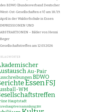
des BDWO (Bundesverband Deutscher
West-Ost-Gesellschaften e.V) am 18./19.
April in der Waldorfschule in Essen
IMPRESSIONEN UND
ABSTRAKTIONEN – Bilder von Henni
Beger
Gesellschaftstreffen am 12.03.2026
CHLAGWÖRTER
kademischer
ustausch
Au-Pair
BDWO
usschreibungen
Essen
erichte
FSJ
ussball-WM
esellschaftstreffen
rüne Hauptstadt
ahreshauptversammlung
JBH
Kultur