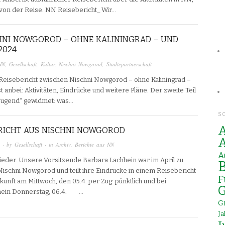
von der Reise. NN Reisebericht_ Wir…
CHNI NOWGOROD – OHNE KALININGRAD – UND
 2024
NN
,
Gesellschaft
,
Kultur
,
Nischni Nowgorod
,
Städtepartnerschaft
r Reisebericht zwischen Nischni Nowgorod – ohne Kaliningrad –
st anbei: Aktivitäten, Eindrücke und weitere Pläne. Der zweite Teil
 Jugend“ gewidmet: was…
S
A
ERICHT AUS NISCHNI NOWGOROD
A
· by
Gesellschaft
· in
Archiv
,
Berichte aus NN
A
lieder. Unsere Vorsitzende Barbara Lachhein war im April zu
B
Nischni Nowgorod und teilt ihre Eindrücke in einem Reisebericht
F
kunft am Mittwoch, den 05.4. per Zug: pünktlich und bei
G
ein Donnerstag, 06.4. …
G
J