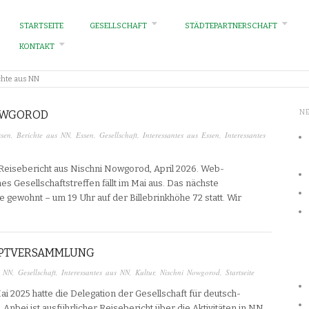
STARTSEITE
GESELLSCHAFT
STÄDTEPARTNERSCHAFT
KONTAKT
chte aus NN
NOWGOROD
N
ssen
,
Berichte aus NN
,
Essen
,
Gesellschaft
,
Interessantes aus Essen
,
Interessantes
 Reisebericht aus Nischni Nowgorod, April 2026. Web-
es Gesellschaftstreffen fällt im Mai aus. Das nächste
ie gewohnt – um 19 Uhr auf der Billebrinkhöhe 72 statt. Wir
AUPTVERSAMMLUNG
s NN
,
Gesellschaft
,
Interessantes aus NN
,
Kultur
,
Nischni Nowgorod
,
Startseite
ai 2025 hatte die Delegation der Gesellschaft für deutsch-
nbei ist ausführlicher Reisebericht über die Aktivitäten in NN,