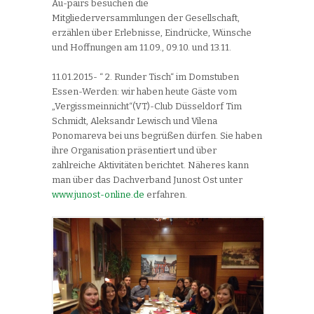
Au-pairs besuchen die
Mitgliederversammlungen der Gesellschaft,
erzählen über Erlebnisse, Eindrücke, Wünsche
und Hoffnungen am 11.09., 09.10. und 13.11.
11.01.2015- “ 2. Runder Tisch“ im Domstuben
Essen-Werden: wir haben heute Gäste vom
„Vergissmeinnicht“(VT)-Club Düsseldorf Tim
Schmidt, Aleksandr Lewisch und Vilena
Ponomareva bei uns begrüßen dürfen. Sie haben
ihre Organisation präsentiert und über
zahlreiche Aktivitäten berichtet. Näheres kann
man über das Dachverband Junost Ost unter
www.junost-online.de
erfahren.