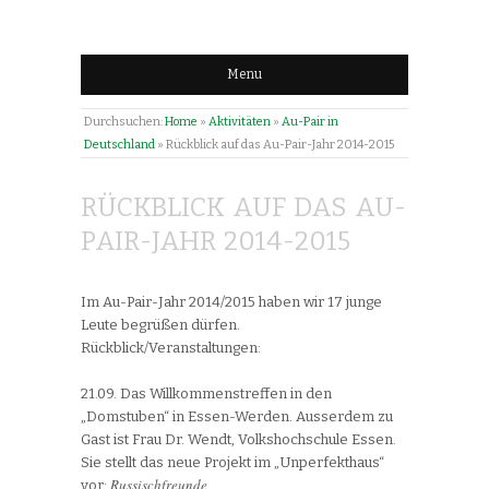
Menu
Durchsuchen:
Home
»
Aktivitäten
»
Au-Pair in
Deutschland
»
Rückblick auf das Au-Pair-Jahr 2014-2015
RÜCKBLICK AUF DAS AU-
PAIR-JAHR 2014-2015
Im Au-Pair-Jahr 2014/2015 haben wir 17 junge
Leute begrüßen dürfen.
Rückblick/Veranstaltungen:
21.09. Das Willkommenstreffen in den
„Domstuben“ in Essen-Werden. Ausserdem zu
Gast ist Frau Dr. Wendt, Volkshochschule Essen.
Sie stellt das neue Projekt im „Unperfekthaus“
Russischfreunde
vor: