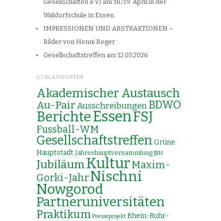
Gesellschaften e.V) am 18./19. April in der
Waldorfschule in Essen
IMPRESSIONEN UND ABSTRAKTIONEN –
Bilder von Henni Beger
Gesellschaftstreffen am 12.03.2026
SCHLAGWÖRTER
Akademischer Austausch
Au-Pair
BDWO
Ausschreibungen
Essen
Berichte
FSJ
Fussball-WM
Gesellschaftstreffen
Grüne
Hauptstadt
Jahreshauptversammlung
JBH
Kultur
Jubiläum
Maxim-
Nischni
Gorki-Jahr
Nowgorod
Partneruniversitäten
Praktikum
Rhein-Ruhr-
Presseprojekt