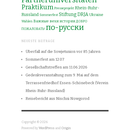
Praktikum
Rhein-Ruhr-
Presseprojekt
Stiftung DRJA
Russland
Ukraine
Sommerfest
Важные вехи истории
Wahlen
ДОБРО
по-русски
ПОЖАЛОВАТЬ!
NEUESTE BEITRÄGE
Überfall auf die Sowjetunion vor 85 Jahren
Sommerfest am 12.07
Gesellschaftstreffen am 11.06.2026
Gedenkveranstaltung zum 9. Mai auf dem
Terrassenfriedhof Essen-Schönebeck (Verein
Rhein-Ruhr-Russland)
Reisebericht aus Nischni Nowgorod
Copyright © 2026
Powered by
WordPress
and
Origin