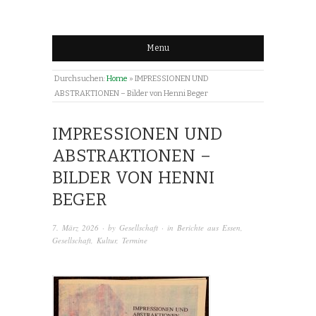
Menu
Durchsuchen:
Home
»
IMPRESSIONEN UND
ABSTRAKTIONEN – Bilder von Henni Beger
IMPRESSIONEN UND
ABSTRAKTIONEN –
BILDER VON HENNI
BEGER
7. März 2026
· by
Gesellschaft
· in
Berichte aus Essen
,
Gesellschaft
,
Kultur
,
Termine