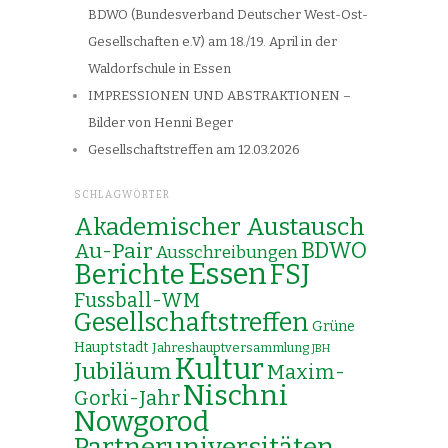
BDWO (Bundesverband Deutscher West-Ost-
Gesellschaften e.V) am 18./19. April in der
Waldorfschule in Essen
IMPRESSIONEN UND ABSTRAKTIONEN –
Bilder von Henni Beger
Gesellschaftstreffen am 12.03.2026
SCHLAGWÖRTER
Akademischer Austausch
Au-Pair
BDWO
Ausschreibungen
Essen
Berichte
FSJ
Fussball-WM
Gesellschaftstreffen
Grüne
Hauptstadt
Jahreshauptversammlung
JBH
Kultur
Jubiläum
Maxim-
Nischni
Gorki-Jahr
Nowgorod
Partneruniversitäten