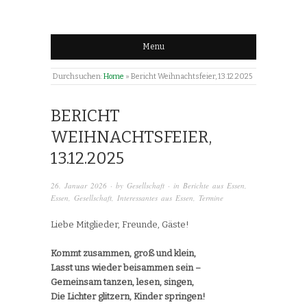
Menu
Durchsuchen:
Home
»
Bericht Weihnachtsfeier, 13.12.2025
BERICHT
WEIHNACHTSFEIER,
13.12.2025
26. Januar 2026
· by
Gesellschaft
· in
Berichte aus Essen
,
Essen
,
Gesellschaft
,
Interessantes aus Essen
,
Termine
Liebe Mitglieder, Freunde, Gäste!
Kommt zusammen, groß und klein,
Lasst uns wieder beisammen sein –
Gemeinsam tanzen, lesen, singen,
Die Lichter glitzern, Kinder springen!