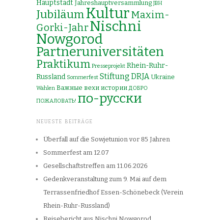
Hauptstadt
Jahreshauptversammlung
JBH
Kultur
Jubiläum
Maxim-
Nischni
Gorki-Jahr
Nowgorod
Partneruniversitäten
Praktikum
Rhein-Ruhr-
Presseprojekt
Stiftung DRJA
Russland
Ukraine
Sommerfest
Важные вехи истории
Wahlen
ДОБРО
по-русски
ПОЖАЛОВАТЬ!
NEUESTE BEITRÄGE
Überfall auf die Sowjetunion vor 85 Jahren
Sommerfest am 12.07
Gesellschaftstreffen am 11.06.2026
Gedenkveranstaltung zum 9. Mai auf dem
Terrassenfriedhof Essen-Schönebeck (Verein
Rhein-Ruhr-Russland)
Reisebericht aus Nischni Nowgorod