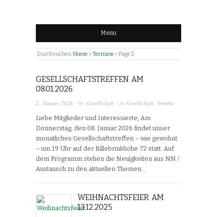
Menu
Durchsuchen:
Home
»
Termine
»
Page 2
GESELLSCHAFTSTREFFEN AM
08.01.2026
2. Januar 2026
· by
Gesellschaft
· in
Gesellschaft
,
Termine
Liebe Mitglieder und Interessierte, Am
Donnerstag, den 08. Januar 2026 findet unser
monatliches Gesellschaftstreffen – wie gewohnt
– um 19 Uhr auf der Billebrinkhöhe 72 statt. Auf
dem Programm stehen die Neuigkeiten aus NN /
Austausch zu den aktuellen Themen….
WEIHNACHTSFEIER AM
13.12.2025