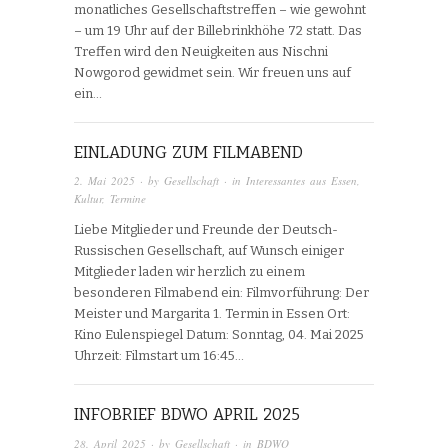
monatliches Gesellschaftstreffen – wie gewohnt
– um 19 Uhr auf der Billebrinkhöhe 72 statt. Das
Treffen wird den Neuigkeiten aus Nischni
Nowgorod gewidmet sein. Wir freuen uns auf
ein…
EINLADUNG ZUM FILMABEND
2. Mai 2025
· by
Gesellschaft
· in
Interessantes aus Essen
,
Kultur
,
Termine
Liebe Mitglieder und Freunde der Deutsch-
Russischen Gesellschaft, auf Wunsch einiger
Mitglieder laden wir herzlich zu einem
besonderen Filmabend ein: Filmvorführung: Der
Meister und Margarita 1. Termin in Essen Ort:
Kino Eulenspiegel Datum: Sonntag, 04. Mai 2025
Uhrzeit: Filmstart um 16:45…
INFOBRIEF BDWO APRIL 2025
28. April 2025
· by
Gesellschaft
· in
BDWO