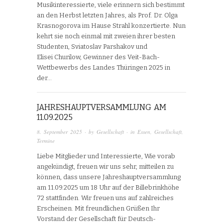
Musikinteressierte, viele erinnern sich bestimmt
an den Herbst letzten Jahres, als Prof. Dr. Olga
Krasnogorova im Hause Strahl konzertierte. Nun
kehrt sie noch einmal mit zweien ihrer besten
Studenten, Sviatoslav Parshakov und
Elisei Churilow, Gewinner des Veit-Bach-
Wettbewerbs des Landes Thüringen 2025 in
der…
JAHRESHAUPTVERSAMMLUNG AM
11.09.2025
8. September 2025
· by
Gesellschaft
· in
Essen
,
Gesellschaft
,
Termine
Liebe Mitglieder und Interessierte, Wie vorab
angekündigt, freuen wir uns sehr, mitteilen zu
können, dass unsere Jahreshauptversammlung
am 11.09.2025 um 18 Uhr auf der Billebrinkhöhe
72 stattfinden. Wir freuen uns auf zahlreiches
Erscheinen. Mit freundlichen Grüßen Ihr
Vorstand der Gesellschaft für Deutsch-