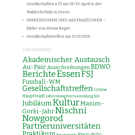
Gesellschaften e.V) am 18./19. April in der
Waldorfschule in Essen
IMPRESSIONEN UND ABSTRAKTIONEN –
Bilder von Henni Beger
Gesellschaftstreffen am 12.03.2026
SCHLAGWÖRTER
Akademischer Austausch
Au-Pair
BDWO
Ausschreibungen
Essen
Berichte
FSJ
Fussball-WM
Gesellschaftstreffen
Grüne
Hauptstadt
Jahreshauptversammlung
JBH
Kultur
Jubiläum
Maxim-
Nischni
Gorki-Jahr
Nowgorod
Partneruniversitäten
Praktikum
Rhein-Ruhr-
Presseprojekt