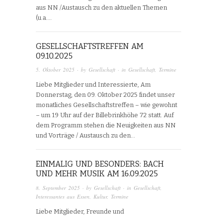
aus NN /Austausch zu den aktuellen Themen
(u.a….
GESELLSCHAFTSTREFFEN AM
09.10.2025
5. Oktober 2025
· by
Gesellschaft
· in
Gesellschaft
,
Termine
Liebe Mitglieder und Interessierte, Am
Donnerstag, den 09. Oktober 2025 findet unser
monatliches Gesellschaftstreffen – wie gewohnt
– um 19 Uhr auf der Billebrinkhöhe 72 statt. Auf
dem Programm stehen die Neuigkeiten aus NN
und Vorträge / Austausch zu den…
EINMALIG UND BESONDERS: BACH
UND MEHR MUSIK AM 16.09.2025
8. September 2025
· by
Gesellschaft
· in
Gesellschaft
,
Interessantes aus Essen
,
Kultur
,
Termine
Liebe Mitglieder, Freunde und