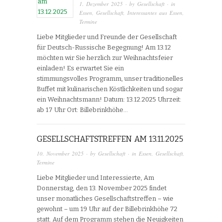
1. Dezember 2025
· by
Gesellschaft
· in
Essen
,
Gesellschaft
,
Interessantes aus Essen
,
Termine
Liebe Mitglieder und Freunde der Gesellschaft
für Deutsch-Russische Begegnung! Am 13.12
möchten wir Sie herzlich zur Weihnachtsfeier
einladen! Es erwartet Sie ein
stimmungsvolles Programm, unser traditionelles
Buffet mit kulinarischen Köstlichkeiten und sogar
ein Weihnachtsmann! Datum: 13.12.2025 Uhrzeit:
ab 17 Uhr Ort: Billebrinkhöhe…
GESELLSCHAFTSTREFFEN AM 13.11.2025
10. November 2025
· by
Gesellschaft
· in
Essen
,
Gesellschaft
,
Termine
Liebe Mitglieder und Interessierte, Am
Donnerstag, den 13. November 2025 findet
unser monatliches Gesellschaftstreffen – wie
gewohnt – um 19 Uhr auf der Billebrinkhöhe 72
statt. Auf dem Programm stehen die Neuigkeiten