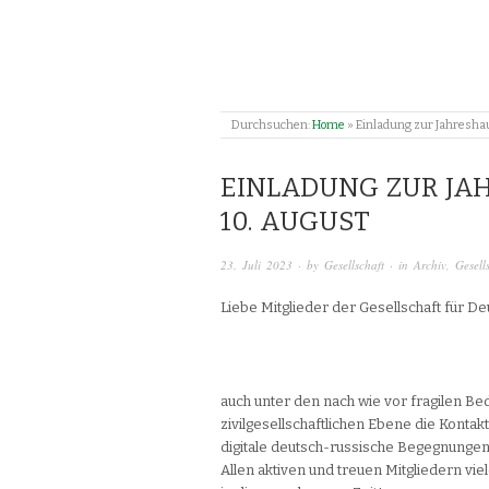
Durchsuchen:
Home
»
Einladung zur Jahresh
EINLADUNG ZUR J
10. AUGUST
23. Juli 2023
· by
Gesellschaft
· in
Archiv
,
Gesell
Liebe Mitglieder der Gesellschaft für 
auch unter den nach wie vor fragilen Be
zivilgesellschaftlichen Ebene die Kontak
digitale deutsch-russische Begegnungen
Allen aktiven und treuen Mitgliedern v