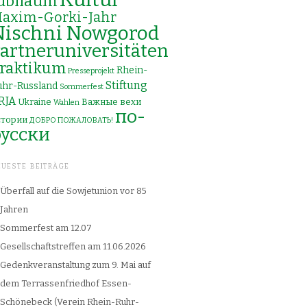
ubiläum
axim-Gorki-Jahr
Nischni Nowgorod
artneruniversitäten
raktikum
Rhein-
Presseprojekt
Stiftung
uhr-Russland
Sommerfest
RJA
Ukraine
Важные вехи
Wahlen
по-
стории
ДОБРО ПОЖАЛОВАТЬ!
русски
EUESTE BEITRÄGE
Überfall auf die Sowjetunion vor 85
Jahren
Sommerfest am 12.07
Gesellschaftstreffen am 11.06.2026
Gedenkveranstaltung zum 9. Mai auf
dem Terrassenfriedhof Essen-
Schönebeck (Verein Rhein-Ruhr-