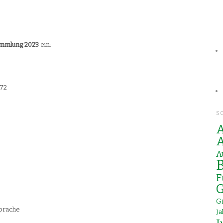
ammlung
2023
ein:
 72
S
A
A
A
B
F
G
G
sprache
J