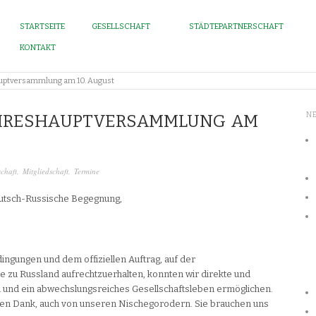
STARTSEITE
GESELLSCHAFT
STÄDTEPARTNERSCHAFT
KONTAKT
auptversammlung am 10. August
N
AHRESHAUPTVERSAMMLUNG AM
schaft
,
Mitgliedschaft
,
Termine
Deutsch-Russische Begegnung,
dingungen und dem offiziellen Auftrag, auf der
te zu Russland aufrechtzuerhalten, konnten wir direkte und
 und ein abwechslungsreiches Gesellschaftsleben ermöglichen.
ielen Dank, auch von unseren Nischegorodern. Sie brauchen uns