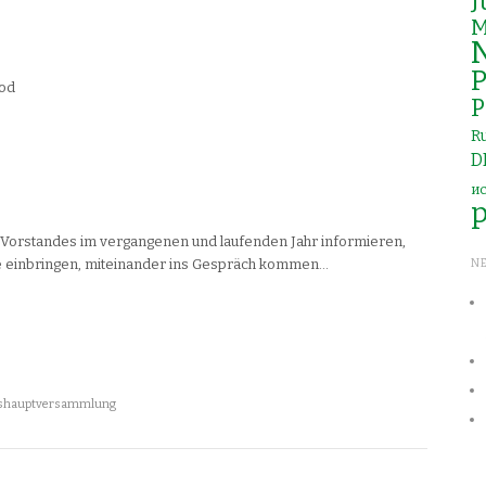
J
M
P
rod
P
R
D
и
es Vorstandes im vergangenen und laufenden Jahr informieren,
e einbringen, miteinander ins Gespräch kommen…
N
eshauptversammlung