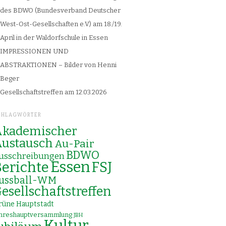
des BDWO (Bundesverband Deutscher
West-Ost-Gesellschaften e.V) am 18./19.
April in der Waldorfschule in Essen
IMPRESSIONEN UND
ABSTRAKTIONEN – Bilder von Henni
Beger
Gesellschaftstreffen am 12.03.2026
CHLAGWÖRTER
kademischer
ustausch
Au-Pair
BDWO
usschreibungen
Essen
erichte
FSJ
ussball-WM
esellschaftstreffen
rüne Hauptstadt
ahreshauptversammlung
JBH
Kultur