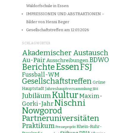
Waldorfschule in Essen
IMPRESSIONEN UND ABSTRAKTIONEN –
Bilder von Henni Beger
Gesellschaftstreffen am 12.03.2026
SCHLAGWÖRTER
Akademischer Austausch
Au-Pair
BDWO
Ausschreibungen
Essen
Berichte
FSJ
Fussball-WM
Gesellschaftstreffen
Grüne
Hauptstadt
Jahreshauptversammlung
JBH
Kultur
Jubiläum
Maxim-
Nischni
Gorki-Jahr
Nowgorod
Partneruniversitäten
Praktikum
Rhein-Ruhr-
Presseprojekt