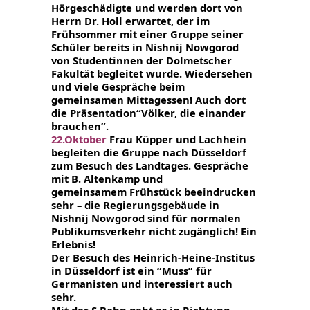
Hörgeschädigte und werden dort von
Herrn Dr. Holl erwartet, der im
Frühsommer mit einer Gruppe seiner
Schüler
bereits in Nishnij Nowgorod
von Studentinnen der Dolmetscher
Fakultät
begleitet wurde. Wiedersehen
und viele Gespräche beim
gemeinsamen Mittagessen! Auch dort
die Präsentation“Völker, die einander
brauchen”.
22.Oktober
Frau Küpper und Lachhein
begleiten die Gruppe nach Düsseldorf
zum Besuch des Landtages. Gespräche
mit B. Altenkamp und
gemeinsamem
Frühstück beeindrucken
sehr – die Regierungsgebäude in
Nishnij Nowgorod sind für normalen
Publikumsverkehr nicht zugänglich! Ein
Erlebnis!
Der Besuch des Heinrich-Heine-Institus
in Düsseldorf ist ein “Muss” für
Germanisten und interessiert auch
sehr.
Mit der S Bahn geht es in Richtung