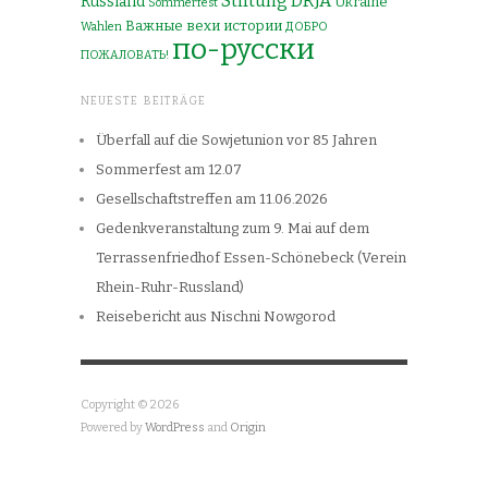
Stiftung DRJA
Russland
Ukraine
Sommerfest
Важные вехи истории
Wahlen
ДОБРО
по-русски
ПОЖАЛОВАТЬ!
NEUESTE BEITRÄGE
Überfall auf die Sowjetunion vor 85 Jahren
Sommerfest am 12.07
Gesellschaftstreffen am 11.06.2026
Gedenkveranstaltung zum 9. Mai auf dem
Terrassenfriedhof Essen-Schönebeck (Verein
Rhein-Ruhr-Russland)
Reisebericht aus Nischni Nowgorod
Copyright © 2026
Powered by
WordPress
and
Origin