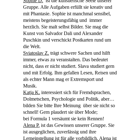
Sophie D.
ist die künstlerische Seele unserer
Gruppe. Alle Aufgaben erfüllt sie kreativ und
mit Phantasie. Sophie ist manchmal sensibel,
meistens begeisterungsfähig und immer
herzlich. Sie malt selbst Bilder. Sie mag die
Kunst von Salvador Dali und Alexander
Puschkin und verschickt Postkarten rund um
die Welt.
Sviatoslav
Z.
trägt schwere Sachen und hilft
immer, etwas zu veranstalten. Das bedeutet
nicht, dass er nicht studiert.
Slava
studiert gern
und mit Erfolg. Ihm gefallen Lesen, Reisen und
als echter Mann mag er Extremsport und
Musik.
Katja K.
interessiert sich für Fremdsprachen,
Dolmetschen, Psychologie und Politik, aber…
bilden Sie bitte
I
hre
Meinung über sie nicht so
schnell! Gern plaudert sie über Mode;
bei
Formula
1 versäumt sie kein Rennen!
Alena P.
ist das Gewissen unserer Gruppe. Sie
ist ausgeglichen, zuverlässig und ihre
Lerneinstellung ist für alle vorbildlich. Alena ist