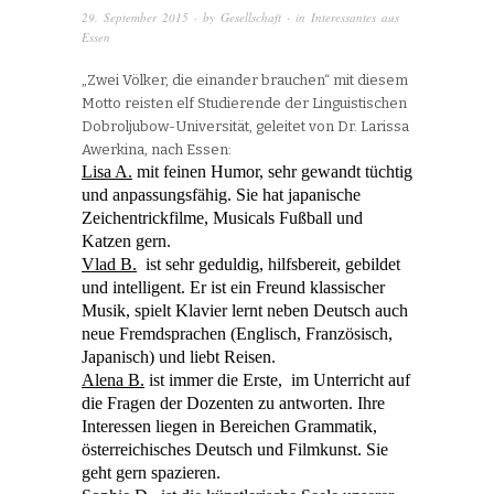
29. September 2015
· by
Gesellschaft
· in
Interessantes aus
Essen
„Zwei Völker, die einander brauchen“ mit diesem
Motto reisten elf Studierende der Linguistischen
Dobroljubow-Universität, geleitet von Dr. Larissa
Awerkina, nach Essen:
Lisa A.
mit
feinen Humor, sehr gewandt tüchtig
und anpassungsfähig. Sie hat japanische
Zeichentrickfilme, Musicals Fußball und
Katzen gern.
Vlad
B.
ist sehr geduldig, hilfsbereit,
gebildet
und intelligent. Er ist ein Freund klassischer
Musik, spielt Klavier lernt neben Deutsch auch
neue Fremdsprachen (Englisch, Französisch,
Japanisch) und liebt Reisen.
Alena B.
ist immer die Erste, im Unterricht auf
die Fragen der Dozenten zu antworten. Ihre
Interessen liegen
i
n
Bereichen Grammatik,
österreichisches Deutsch und Filmkunst. Sie
geht gern spazieren.