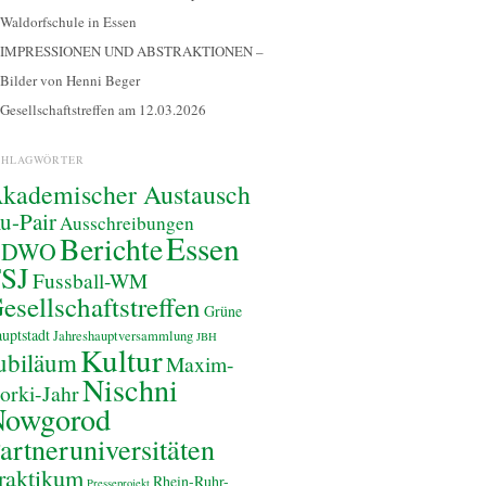
Waldorfschule in Essen
IMPRESSIONEN UND ABSTRAKTIONEN –
Bilder von Henni Beger
Gesellschaftstreffen am 12.03.2026
CHLAGWÖRTER
kademischer Austausch
u-Pair
Ausschreibungen
Essen
Berichte
BDWO
SJ
Fussball-WM
esellschaftstreffen
Grüne
uptstadt
Jahreshauptversammlung
JBH
Kultur
ubiläum
Maxim-
Nischni
orki-Jahr
Nowgorod
artneruniversitäten
raktikum
Rhein-Ruhr-
Presseprojekt