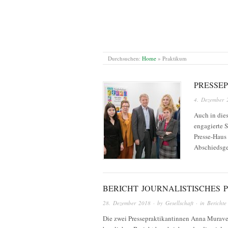
Durchsuchen:
Home
»
Praktikum
PRESSE
4. Dezember 
Auch in die
engagierte 
Presse-Haus
Abschiedsge
BERICHT JOURNALISTISCHES 
28. Dezember 2018
· by
Gesellschaft
· in
Berichte
Die zwei Pressepraktikantinnen Anna Murave