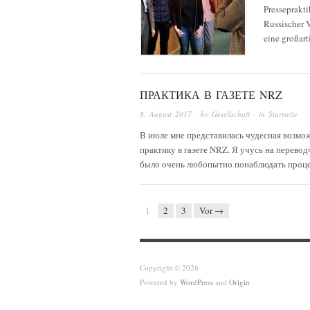
Presseprakt
Russischer V
eine großar
ПРАКТИКА В ГАЗЕТЕ NRZ
8. August 2017
· by
Gesellschaft
· in
Startseite
В июле мне представилась чудесная возмож
практику в газете NRZ. Я учусь на перевод
было очень любопытно понаблюдать проце
1
2
3
Vor →
Copyright © 2026
Powered by
WordPress
and
Origin