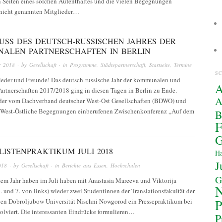
en Seiten eines solchen Aufenthaltes und die vielen Begegnungen
 nicht genannten Mitglieder…
USS DES DEUTSCH-RUSSISCHEN JAHRES DER
ALEN PARTNERSCHAFTEN IN BERLIN
r 2018
· by
Gesellschaft
· in
Programme
,
Städtepartnerschaft
,
Startseite
,
Termine
S
ieder und Freunde! Das deutsch-russische Jahr der kommunalen und
A
artnerschaften 2017/2018 ging in diesen Tagen in Berlin zu Ende.
A
der vom Dachverband deutscher West-Ost Gesellschaften (BDWO) und
g West-Östliche Begegnungen einberufenen Zwischenkonferenz „Auf dem
F
G
ISTENPRAKTIKUM JULI 2018
Ha
J
018
· by
Gesellschaft
· in
Berichte aus Essen
,
Hochschulen
G
sem Jahr haben im Juli haben mit Anastasia Mareeva und Viktorija
. und 7. von links) wieder zwei Studentinnen der Translationsfakultät der
P
hen Dobroljubow Universität Nischni Nowgorod ein Pressepraktikum bei
olviert. Die interessanten Eindrücke formulieren…
P