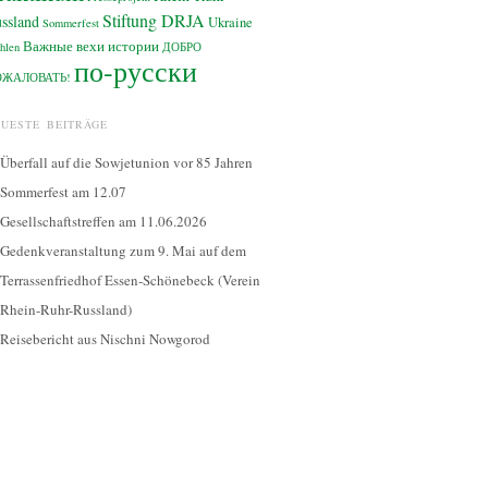
Stiftung DRJA
ssland
Ukraine
Sommerfest
Важные вехи истории
hlen
ДОБРО
по-русски
ОЖАЛОВАТЬ!
EUESTE BEITRÄGE
Überfall auf die Sowjetunion vor 85 Jahren
Sommerfest am 12.07
Gesellschaftstreffen am 11.06.2026
Gedenkveranstaltung zum 9. Mai auf dem
Terrassenfriedhof Essen-Schönebeck (Verein
Rhein-Ruhr-Russland)
Reisebericht aus Nischni Nowgorod