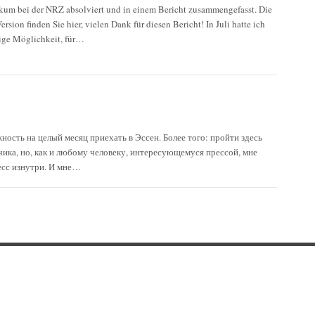
ikum bei der NRZ absolviert und in einem Bericht zusammengefasst. Die
ersion finden Sie hier, vielen Dank für diesen Bericht! In Juli hatte ich
tige Möglichkeit, für…
ность на целый месяц приехать в Эссен. Более того: пройти здесь
чика, но, как и любому человеку, интересующемуся прессой, мне
сс изнутри. И мне…