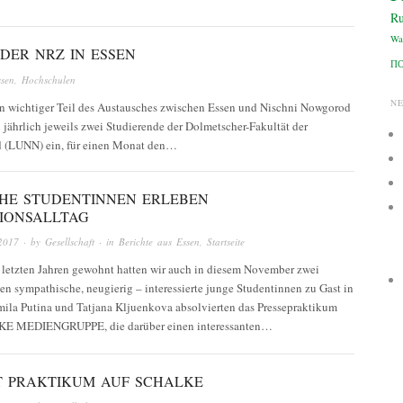
Ru
Wa
DER NRZ IN ESSEN
П
ssen
,
Hochschulen
N
ein wichtiger Teil des Austausches zwischen Essen und Nischni Nowgorod
jährlich jeweils zwei Studierende der Dolmetscher-Fakultät der
d (LUNN) ein, für einen Monat den…
CHE STUDENTINNEN ERLEBEN
IONSALLTAG
2017
· by
Gesellschaft
· in
Berichte aus Essen
,
Startseite
 letzten Jahren gewohnt hatten wir auch in diesem November zwei
n sympathische, neugierig – interessierte junge Studentinnen zu Gast in
mila Putina und Tatjana Kljuenkova absolvierten das Pressepraktikum
NKE MEDIENGRUPPE, die darüber einen interessanten…
T PRAKTIKUM AUF SCHALKE