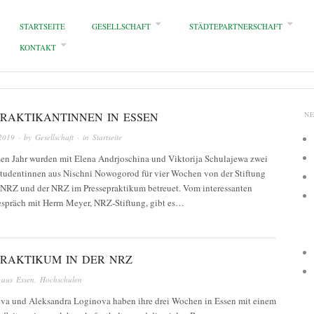
STARTSEITE
GESELLSCHAFT
STÄDTEPARTNERSCHAFT
KONTAKT
PRAKTIKANTINNEN IN ESSEN
N
2019
· by
Gesellschaft
· in
Startseite
sen Jahr wurden mit Elena Andrjoschina und Viktorija Schulajewa zwei
Studentinnen aus Nischni Nowogorod für vier Wochen von der Stiftung
 NRZ und der NRZ im Pressepraktikum betreuet. Vom interessanten
spräch mit Herrn Meyer, NRZ-Stiftung, gibt es…
PRAKTIKUM IN DER NRZ
 aus Essen
,
Hochschulen
va und Aleksandra Loginova haben ihre drei Wochen in Essen mit einem