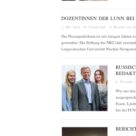
DOZENTINNEN DER LUNN BEI 
2. Mai 2018
· by
Gesellschaft
· in
Berichte aus E
Das Pressepraktikum ist seit einigen Jahren 
geworden: Die Stiftung der NRZ lädt zweimal 
Linguistischen Universität Nischni Nowgoro
RUSSIS
REDAKT
6. Dezember 
Wie aus den
ausgesproche
Essen. Ljud
bei der FU
BERICH