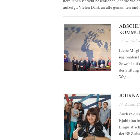
herzlichen Bericht beschrieben, der die viel
aufzeigt. Vielen Dank an alle genannten und
ABSCHL
KOMMUN
17. Septembe
Liebe Mitgl
regionalen P
Sowohl auf 
der Stiftun
Weg…
JOURNAL
14. August 2
Auch in die
Rjabikina (6
Linguistisc
der NRZ abs