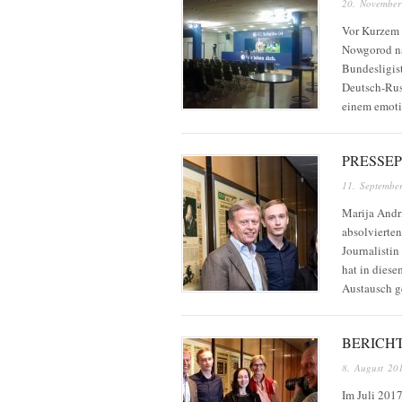
20. Novembe
Vor Kurzem 
Nowgorod na
Bundesligist
Deutsch-Rus
einem emot
PRESSE
11. Septembe
Marija Andr
absolvierte
Journalisti
hat in diese
Austausch g
BERICH
8. August 20
Im Juli 201