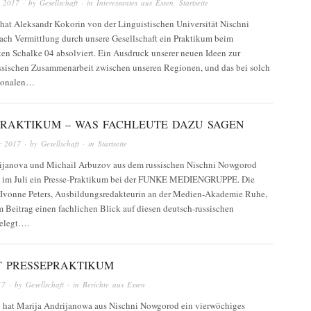
r 2017
· by
Gesellschaft
· in
Interessantes aus Essen
,
Startseite
hat Aleksandr Kokorin von der Linguistischen Universität Nischni
ch Vermittlung durch unsere Gesellschaft ein Praktikum beim
en Schalke 04 absolviert. Ein Ausdruck unserer neuen Ideen zur
sischen Zusammenarbeit zwischen unseren Regionen, und das bei solch
ionalen…
PRAKTIKUM – WAS FACHLEUTE DAZU SAGEN
r 2017
· by
Gesellschaft
· in
Startseite
ijanova und Michail Arbuzov aus dem russischen Nischni Nowgorod
n im Juli ein Presse-Praktikum bei der FUNKE MEDIENGRUPPE. Die
n Ivonne Peters, Ausbildungsredakteurin an der Medien-Akademie Ruhe,
m Beitrag einen fachlichen Blick auf diesen deutsch-russischen
elegt….
T PRESSEPRAKTIKUM
17
· by
Gesellschaft
· in
Berichte aus Essen
7 hat Marija Andrijanowa aus Nischni Nowgorod ein vierwöchiges