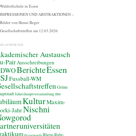
Waldorfschule in Essen
IMPRESSIONEN UND ABSTRAKTIONEN –
Bilder von Henni Beger
Gesellschaftstreffen am 12.03.2026
CHLAGWÖRTER
kademischer Austausch
u-Pair
Ausschreibungen
Essen
Berichte
BDWO
SJ
Fussball-WM
esellschaftstreffen
Grüne
uptstadt
Jahreshauptversammlung
JBH
Kultur
ubiläum
Maxim-
Nischni
orki-Jahr
Nowgorod
artneruniversitäten
raktikum
Rhein-Ruhr-
Presseprojekt