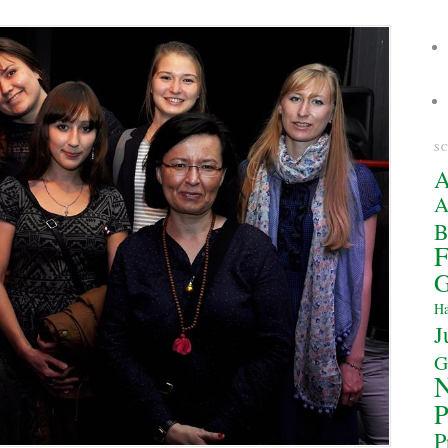
S
A
A
F
G
Ha
J
G
P
P