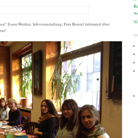
Ru
Wa
П
en“ Essen-Werden. Infoveranstaltung, Frau Bonzel informiert über
tur“
N