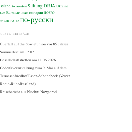
Stiftung DRJA
ssland
Ukraine
Sommerfest
Важные вехи истории
hlen
ДОБРО
по-русски
ОЖАЛОВАТЬ!
EUESTE BEITRÄGE
Überfall auf die Sowjetunion vor 85 Jahren
Sommerfest am 12.07
Gesellschaftstreffen am 11.06.2026
Gedenkveranstaltung zum 9. Mai auf dem
Terrassenfriedhof Essen-Schönebeck (Verein
Rhein-Ruhr-Russland)
Reisebericht aus Nischni Nowgorod