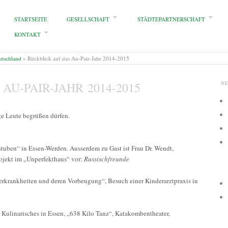
STARTSEITE
GESELLSCHAFT
STÄDTEPARTNERSCHAFT
KONTAKT
utschland
»
Rückblick auf das Au-Pair-Jahr 2014-2015
AU-PAIR-JAHR 2014-2015
N
e Leute begrüßen dürfen.
uben“ in Essen-Werden. Ausserdem zu Gast ist Frau Dr. Wendt,
rojekt im „Unperfekthaus“ vor:
Russischfreunde
nderkrankheiten und deren Vorbeugung“, Besuch einer Kinderarztpraxis in
d Kulinarisches in Essen, „638 Kilo Tanz“, Katakombentheater,