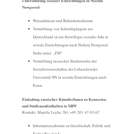
Unterstützung sozialer Einrichtungen in Nischni
Nowgorod
Waisenhäuser und Behindertenheime
Vermittlung von Schulabgängern aus
Deutschland in ein freiwilliges soziales Jahr in
soziale Einrichtungen nach Nishnij Nowgorod.
Siehe unter „FSJ“
Vermittlung russischer Studierender der
Sozialwissenschaften der Lobaschewski-
Universität NN in soziale Einrichtungen nach
Essen.
Einladung russischer KünstlerInnen zu Konzerten
und Studienaufenthalten in NRW
Kontakt: Mareile Leyhe, Tel. +49 201 47-03-67
Informationsabende zu Gesellschaft, Politik und
Kultur Russlands