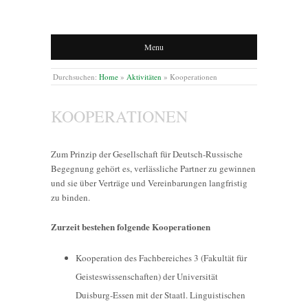
Menu
Durchsuchen:
Home
»
Aktivitäten
»
Kooperationen
KOOPERATIONEN
Zum Prinzip der Gesellschaft für Deutsch-Russische
Begegnung gehört es, verlässliche Partner zu gewinnen
und sie über Verträge und Vereinbarungen langfristig
zu binden.
Zurzeit bestehen folgende Kooperationen
Kooperation des Fachbereiches 3 (Fakultät für
Geisteswissenschaften) der Universität
Duisburg-Essen mit der Staatl. Linguistischen