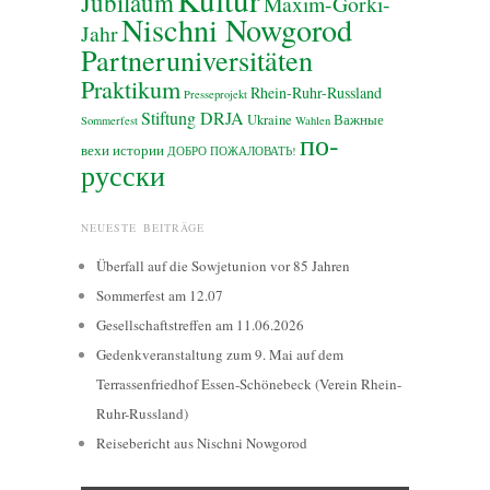
Jubiläum
Maxim-Gorki-
Nischni Nowgorod
Jahr
Partneruniversitäten
Praktikum
Rhein-Ruhr-Russland
Presseprojekt
Stiftung DRJA
Ukraine
Важные
Sommerfest
Wahlen
по-
вехи истории
ДОБРО ПОЖАЛОВАТЬ!
русски
NEUESTE BEITRÄGE
Überfall auf die Sowjetunion vor 85 Jahren
Sommerfest am 12.07
Gesellschaftstreffen am 11.06.2026
Gedenkveranstaltung zum 9. Mai auf dem
Terrassenfriedhof Essen-Schönebeck (Verein Rhein-
Ruhr-Russland)
Reisebericht aus Nischni Nowgorod