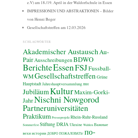
e.V) am 18./19. April in der Waldorfschule in Essen
IMPRESSIONEN UND ABSTRAKTIONEN – Bilder
von Henni Beger
Gesellschaftstreffen am 12.03.2026
SCHLAGWÖRTER
Akademischer Austausch
Au-
BDWO
Pair
Ausschreibungen
Essen
Berichte
FSJ
Fussball-
Gesellschaftstreffen
WM
Grüne
Hauptstadt
Jahreshauptversammlung
JBH
Kultur
Jubiläum
Maxim-Gorki-
Nischni Nowgorod
Jahr
Partneruniversitäten
Praktikum
Rhein-Ruhr-Russland
Presseprojekt
Stiftung DRJA
Ukraine
Важные
Sommerfest
Wahlen
по-
вехи истории
ДОБРО ПОЖАЛОВАТЬ!