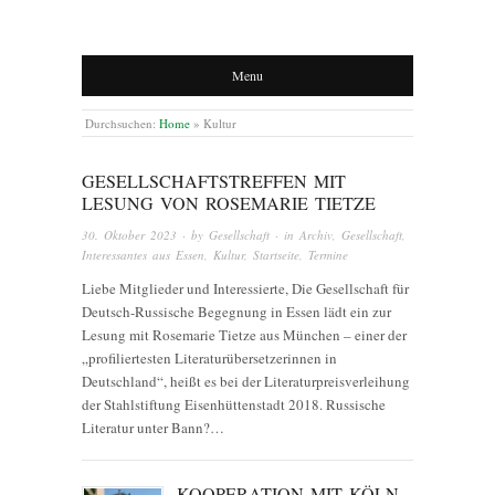
Menu
Durchsuchen:
Home
»
Kultur
GESELLSCHAFTSTREFFEN MIT
LESUNG VON ROSEMARIE TIETZE
30. Oktober 2023
· by
Gesellschaft
· in
Archiv
,
Gesellschaft
,
Interessantes aus Essen
,
Kultur
,
Startseite
,
Termine
Liebe Mitglieder und Interessierte, Die Gesellschaft für
Deutsch-Russische Begegnung in Essen lädt ein zur
Lesung mit Rosemarie Tietze aus München – einer der
„profiliertesten Literaturübersetzerinnen in
Deutschland“, heißt es bei der Literaturpreisverleihung
der Stahlstiftung Eisenhüttenstadt 2018. Russische
Literatur unter Bann?…
KOOPERATION MIT KÖLN