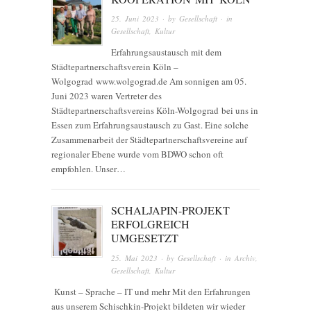
25. Juni 2023
· by
Gesellschaft
· in
Gesellschaft
,
Kultur
Erfahrungsaustausch mit dem
Städtepartnerschaftsverein Köln –
Wolgograd www.wolgograd.de Am sonnigen am 05.
Juni 2023 waren Vertreter des
Städtepartnerschaftsvereins Köln-Wolgograd bei uns in
Essen zum Erfahrungsaustausch zu Gast. Eine solche
Zusammenarbeit der Städtepartnerschaftsvereine auf
regionaler Ebene wurde vom BDWO schon oft
empfohlen. Unser…
SCHALJAPIN-PROJEKT
ERFOLGREICH
UMGESETZT
25. Mai 2023
· by
Gesellschaft
· in
Archiv
,
Gesellschaft
,
Kultur
Kunst – Sprache – IT und mehr Mit den Erfahrungen
aus unserem Schischkin-Projekt bildeten wir wieder