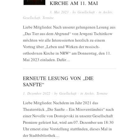
KIRCHE AM 11. MAI
3. Mai 2023
· by
Gesellschaft
· in
Archiv
,
Gesellschaft
,
Termine
Liebe Mitglieder. Nach unserer gelungenen Lesung aus
„Das Tier aus dem Abgrund“ von Jewgeni Tschirikow
möchten wir alle Interessierten herzlich zu einem
Vortrag über „Leben und Wirken der russisch-
orthodoxen Kirche in NRW“ am Donnerstag, den 11.
Mai 2023 einladen. Dafür…
ERNEUTE LESUNG VON „DIE
SANFTE“
1. Dezember 2022
· by
Gesellschaft
· in
Archiv
,
Termine
Liebe Mitglieder. Nachdem im Jahr 2021 das
Theaterstück „Die Sanfte – Ein Missverständnis“ nach
einer Novelle von Dostojevski in unserer Gesellschaft
Premiere gefeiert hat, wird am 07. Dezember um 18:30
Uhr erneut eine Vorstellung stattfinden, dieses Mal in
der Stadtbibliothek…