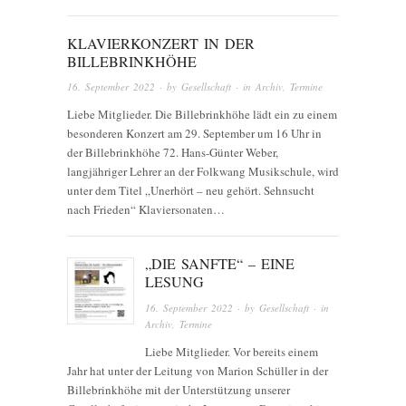
KLAVIERKONZERT IN DER
BILLEBRINKHÖHE
16. September 2022
· by
Gesellschaft
· in
Archiv
,
Termine
Liebe Mitglieder. Die Billebrinkhöhe lädt ein zu einem
besonderen Konzert am 29. September um 16 Uhr in
der Billebrinkhöhe 72. Hans-Günter Weber,
langjähriger Lehrer an der Folkwang Musikschule, wird
unter dem Titel „Unerhört – neu gehört. Sehnsucht
nach Frieden“ Klaviersonaten…
„DIE SANFTE“ – EINE
LESUNG
16. September 2022
· by
Gesellschaft
· in
Archiv
,
Termine
Liebe Mitglieder. Vor bereits einem
Jahr hat unter der Leitung von Marion Schüller in der
Billebrinkhöhe mit der Unterstützung unserer