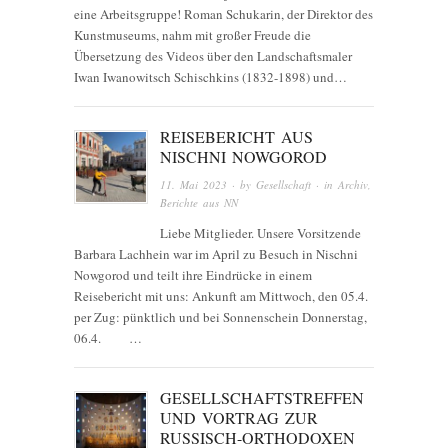
eine Arbeitsgruppe! Roman Schukarin, der Direktor des
Kunstmuseums, nahm mit großer Freude die
Übersetzung des Videos über den Landschaftsmaler
Iwan Iwanowitsch Schischkins (1832-1898) und…
REISEBERICHT AUS
NISCHNI NOWGOROD
11. Mai 2023
· by
Gesellschaft
· in
Archiv
,
Berichte aus NN
Liebe Mitglieder. Unsere Vorsitzende
Barbara Lachhein war im April zu Besuch in Nischni
Nowgorod und teilt ihre Eindrücke in einem
Reisebericht mit uns: Ankunft am Mittwoch, den 05.4.
per Zug: pünktlich und bei Sonnenschein Donnerstag,
06.4. …
GESELLSCHAFTSTREFFEN
UND VORTRAG ZUR
RUSSISCH-ORTHODOXEN