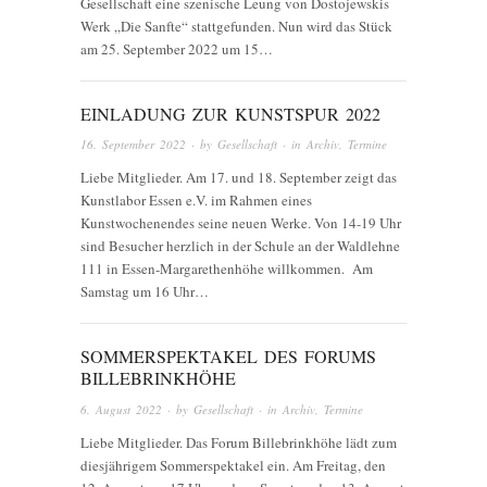
Gesellschaft eine szenische Leung von Dostojewskis
Werk „Die Sanfte“ stattgefunden. Nun wird das Stück
am 25. September 2022 um 15…
EINLADUNG ZUR KUNSTSPUR 2022
16. September 2022
· by
Gesellschaft
· in
Archiv
,
Termine
Liebe Mitglieder. Am 17. und 18. September zeigt das
Kunstlabor Essen e.V. im Rahmen eines
Kunstwochenendes seine neuen Werke. Von 14-19 Uhr
sind Besucher herzlich in der Schule an der Waldlehne
111 in Essen-Margarethenhöhe willkommen. Am
Samstag um 16 Uhr…
SOMMERSPEKTAKEL DES FORUMS
BILLEBRINKHÖHE
6. August 2022
· by
Gesellschaft
· in
Archiv
,
Termine
Liebe Mitglieder. Das Forum Billebrinkhöhe lädt zum
diesjährigem Sommerspektakel ein. Am Freitag, den