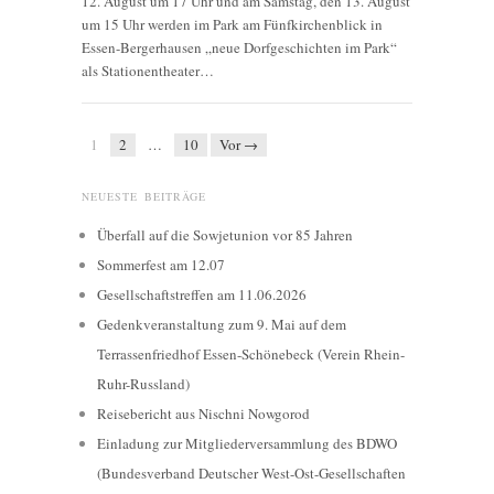
12. August um 17 Uhr und am Samstag, den 13. August
um 15 Uhr werden im Park am Fünfkirchenblick in
Essen-Bergerhausen „neue Dorfgeschichten im Park“
als Stationentheater…
1
2
…
10
Vor →
NEUESTE BEITRÄGE
Überfall auf die Sowjetunion vor 85 Jahren
Sommerfest am 12.07
Gesellschaftstreffen am 11.06.2026
Gedenkveranstaltung zum 9. Mai auf dem
Terrassenfriedhof Essen-Schönebeck (Verein Rhein-
Ruhr-Russland)
Reisebericht aus Nischni Nowgorod
Einladung zur Mitgliederversammlung des BDWO
(Bundesverband Deutscher West-Ost-Gesellschaften