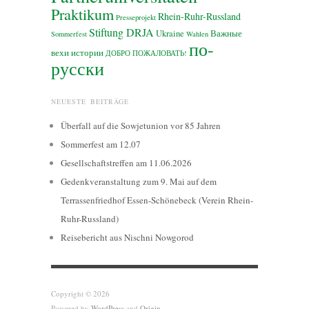
Praktikum
Rhein-Ruhr-Russland
Presseprojekt
Stiftung DRJA
Ukraine
Важные
Sommerfest
Wahlen
по-
вехи истории
ДОБРО ПОЖАЛОВАТЬ!
русски
NEUESTE BEITRÄGE
Überfall auf die Sowjetunion vor 85 Jahren
Sommerfest am 12.07
Gesellschaftstreffen am 11.06.2026
Gedenkveranstaltung zum 9. Mai auf dem
Terrassenfriedhof Essen-Schönebeck (Verein Rhein-
Ruhr-Russland)
Reisebericht aus Nischni Nowgorod
Copyright © 2026
Powered by
WordPress
and
Origin