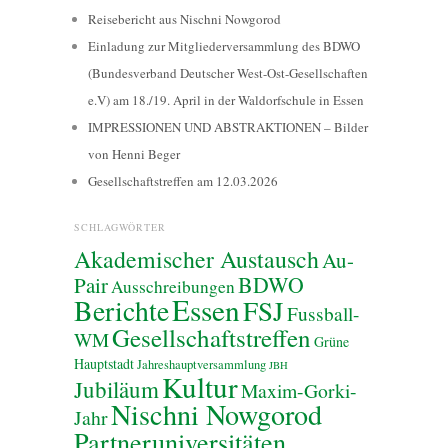
Reisebericht aus Nischni Nowgorod
Einladung zur Mitgliederversammlung des BDWO
(Bundesverband Deutscher West-Ost-Gesellschaften
e.V) am 18./19. April in der Waldorfschule in Essen
IMPRESSIONEN UND ABSTRAKTIONEN – Bilder
von Henni Beger
Gesellschaftstreffen am 12.03.2026
SCHLAGWÖRTER
Akademischer Austausch
Au-
BDWO
Pair
Ausschreibungen
Essen
Berichte
FSJ
Fussball-
Gesellschaftstreffen
WM
Grüne
Hauptstadt
Jahreshauptversammlung
JBH
Kultur
Jubiläum
Maxim-Gorki-
Nischni Nowgorod
Jahr
Partneruniversitäten