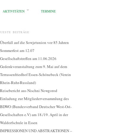
AKTIVITÄTEN
TERMINE
EUESTE BEITRÄGE
Überfall auf die Sowjetunion vor 85 Jahren
Sommerfest am 12.07
Gesellschaftstreffen am 11.06.2026
Gedenkveranstaltung zum 9. Mai auf dem
Terrassenfriedhof Essen-Schönebeck (Verein
Rhein-Ruhr-Russland)
Reisebericht aus Nischni Nowgorod
Einladung zur Mitgliederversammlung des
BDWO (Bundesverband Deutscher West-Ost-
Gesellschaften e.V) am 18./19. April in der
Waldorfschule in Essen
IMPRESSIONEN UND ABSTRAKTIONEN –