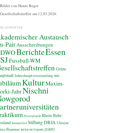
Bilder von Henni Beger
Gesellschaftstreffen am 12.03.2026
CHLAGWÖRTER
kademischer Austausch
u-Pair
Ausschreibungen
Essen
Berichte
BDWO
SJ
Fussball-WM
esellschaftstreffen
Grüne
uptstadt
Jahreshauptversammlung
JBH
Kultur
ubiläum
Maxim-
Nischni
orki-Jahr
Nowgorod
artneruniversitäten
raktikum
Rhein-Ruhr-
Presseprojekt
Stiftung DRJA
ssland
Ukraine
Sommerfest
Важные вехи истории
hlen
ДОБРО