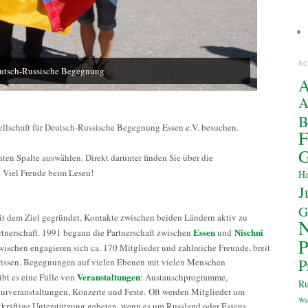
S
utsch-Russische Begegnung
A
A
sellschaft für Deutsch-Russische Begegnung Essen e.V. besuchen.
F
G
ten Spalte auswählen. Direkt darunter finden Sie über die
 Viel Freude beim Lesen!
Ha
J
G
it dem Ziel gegründet, Kontakte zwischen beiden Ländern aktiv zu
Essen
Nischni
rtnerschaft. 1991 begann die Partnerschaft zwischen
und
P
wischen engagieren sich ca. 170 Mitglieder und zahlreiche Freunde, breit
P
hwissen. Begegnungen auf vielen Ebenen mit vielen Menschen
Veranstaltungen
ibt es eine Fülle von
: Austauschprogramme,
Ru
urveranstaltungen, Konzerte und Feste. Oft werden Mitglieder um
Wa
atkräftige Unterstützung gebeten, wenn es um Russland oder Essens