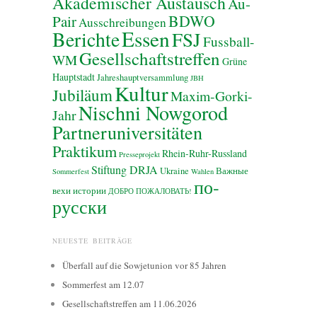
Akademischer Austausch
Au-
BDWO
Pair
Ausschreibungen
Essen
Berichte
FSJ
Fussball-
Gesellschaftstreffen
WM
Grüne
Hauptstadt
Jahreshauptversammlung
JBH
Kultur
Jubiläum
Maxim-Gorki-
Nischni Nowgorod
Jahr
Partneruniversitäten
Praktikum
Rhein-Ruhr-Russland
Presseprojekt
Stiftung DRJA
Ukraine
Важные
Sommerfest
Wahlen
по-
вехи истории
ДОБРО ПОЖАЛОВАТЬ!
русски
NEUESTE BEITRÄGE
Überfall auf die Sowjetunion vor 85 Jahren
Sommerfest am 12.07
Gesellschaftstreffen am 11.06.2026