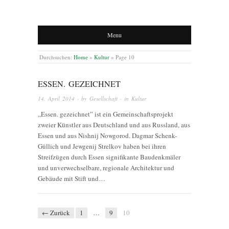
Menu
Durchsuchen:
Home
»
Kultur
»
Page 10
ESSEN. GEZEICHNET
14. April 2014
· by
Gesellschaft
· in
Kultur
„Essen. gezeichnet” ist ein Gemeinschaftsprojekt
zweier Künstler aus Deutschland und aus Russland, aus
Essen und aus Nishnij Nowgorod. Dagmar Schenk-
Güllich und Jewgenij Strelkov haben bei ihren
Streifzügen durch Essen signifikante Baudenkmäler
und unverwechselbare, regionale Architektur und
Gebäude mit Stift und…
← Zurück
1
…
9
10