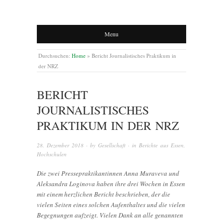
Menu
Durchsuchen:
Home
»
Bericht Journalistisches Praktikum in
der NRZ
BERICHT
JOURNALISTISCHES
PRAKTIKUM IN DER NRZ
28. Dezember 2018
· by
Gesellschaft
· in
Berichte aus Essen
,
Hochschulen
Die zwei Pressepraktikantinnen Anna Muraveva und
Aleksandra Loginova haben ihre drei Wochen in Essen
mit einem herzlichen Bericht beschrieben, der die
vielen Seiten eines solchen Aufenthaltes und die vielen
Begegnungen aufzeigt. Vielen Dank an alle genannten