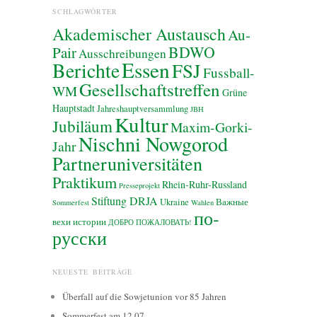
SCHLAGWÖRTER
Akademischer Austausch
Au-
BDWO
Pair
Ausschreibungen
Essen
Berichte
FSJ
Fussball-
Gesellschaftstreffen
WM
Grüne
Hauptstadt
Jahreshauptversammlung
JBH
Kultur
Jubiläum
Maxim-Gorki-
Nischni Nowgorod
Jahr
Partneruniversitäten
Praktikum
Rhein-Ruhr-Russland
Presseprojekt
Stiftung DRJA
Ukraine
Важные
Sommerfest
Wahlen
по-
вехи истории
ДОБРО ПОЖАЛОВАТЬ!
русски
NEUESTE BEITRÄGE
Überfall auf die Sowjetunion vor 85 Jahren
Sommerfest am 12.07