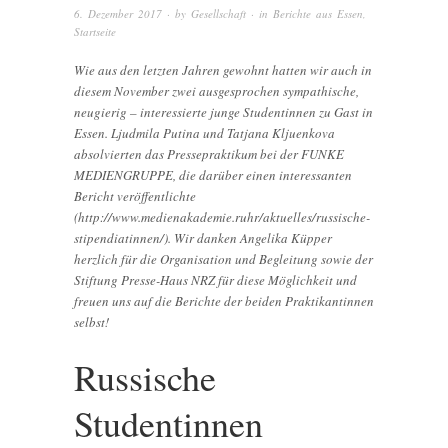
6. Dezember 2017
· by
Gesellschaft
· in
Berichte aus Essen
,
Startseite
Wie aus den letzten Jahren gewohnt hatten wir auch in
diesem November zwei ausgesprochen sympathische,
neugierig – interessierte junge Studentinnen zu Gast in
Essen. Ljudmila Putina und Tatjana Kljuenkova
absolvierten das Pressepraktikum bei der FUNKE
MEDIENGRUPPE, die darüber einen interessanten
Bericht veröffentlichte
(http://www.medienakademie.ruhr/aktuelles/russische-
stipendiatinnen/). Wir danken Angelika Küpper
herzlich für die Organisation und Begleitung sowie der
Stiftung Presse-Haus NRZ für diese Möglichkeit und
freuen uns auf die Berichte der beiden Praktikantinnen
selbst!
Russische
Studentinnen