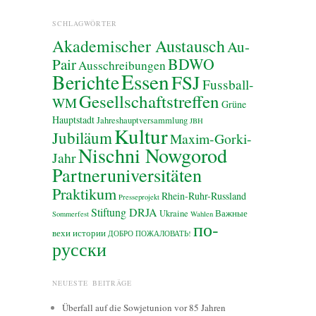
SCHLAGWÖRTER
Akademischer Austausch
Au-
BDWO
Pair
Ausschreibungen
Essen
Berichte
FSJ
Fussball-
Gesellschaftstreffen
WM
Grüne
Hauptstadt
Jahreshauptversammlung
JBH
Kultur
Jubiläum
Maxim-Gorki-
Nischni Nowgorod
Jahr
Partneruniversitäten
Praktikum
Rhein-Ruhr-Russland
Presseprojekt
Stiftung DRJA
Ukraine
Важные
Sommerfest
Wahlen
по-
вехи истории
ДОБРО ПОЖАЛОВАТЬ!
русски
NEUESTE BEITRÄGE
Überfall auf die Sowjetunion vor 85 Jahren