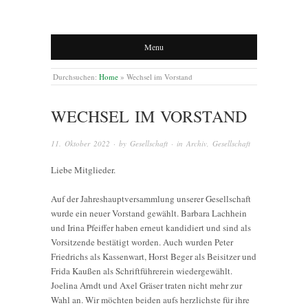
Menu
Durchsuchen:
Home
»
Wechsel im Vorstand
WECHSEL IM VORSTAND
11. Oktober 2022
· by
Gesellschaft
· in
Archiv
,
Gesellschaft
Liebe Mitglieder.
Auf der Jahreshauptversammlung unserer Gesellschaft
wurde ein neuer Vorstand gewählt. Barbara Lachhein
und Irina Pfeiffer haben erneut kandidiert und sind als
Vorsitzende bestätigt worden. Auch wurden Peter
Friedrichs als Kassenwart, Horst Beger als Beisitzer und
Frida Kaußen als Schriftführerein wiedergewählt.
Joelina Arndt und Axel Gräser traten nicht mehr zur
Wahl an. Wir möchten beiden aufs herzlichste für ihre