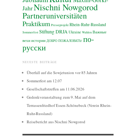
Nischni Nowgorod
Jahr
Partneruniversitäten
Praktikum
Rhein-Ruhr-Russland
Presseprojekt
Stiftung DRJA
Ukraine
Важные
Sommerfest
Wahlen
по-
вехи истории
ДОБРО ПОЖАЛОВАТЬ!
русски
NEUESTE BEITRÄGE
Überfall auf die Sowjetunion vor 85 Jahren
Sommerfest am 12.07
Gesellschaftstreffen am 11.06.2026
Gedenkveranstaltung zum 9. Mai auf dem
Terrassenfriedhof Essen-Schönebeck (Verein Rhein-
Ruhr-Russland)
Reisebericht aus Nischni Nowgorod