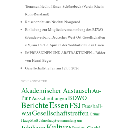
Terrassenfriedhof Essen-Schönebeck (Verein Rhein-
Ruhr-Russland)
Reisebericht aus Nischni Nowgorod
Einladung zur Mitgliederversammlung des BDWO
(Bundesverband Deutscher West-Ost-Gesellschaften
e.V) am 18./19. April in der Waldorfschule in Essen
IMPRESSIONEN UND ABSTRAKTIONEN – Bilder
von Henni Beger
Gesellschaftstreffen am 12.03.2026
SCHLAGWÖRTER
Akademischer Austausch
Au-
BDWO
Pair
Ausschreibungen
Essen
Berichte
FSJ
Fussball-
Gesellschaftstreffen
WM
Grüne
Hauptstadt
Jahreshauptversammlung
JBH
Kultur
Jubiläum
Maxim-Gorki-