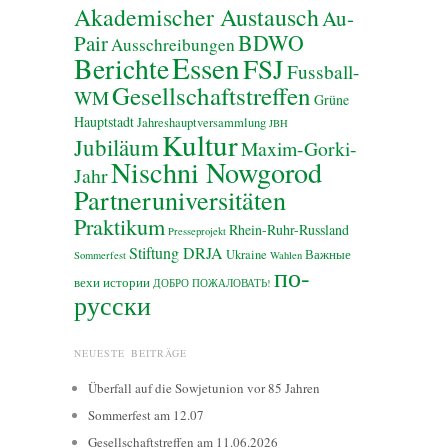
Akademischer Austausch
Au-
BDWO
Pair
Ausschreibungen
Essen
Berichte
FSJ
Fussball-
Gesellschaftstreffen
WM
Grüne
Hauptstadt
Jahreshauptversammlung
JBH
Kultur
Jubiläum
Maxim-Gorki-
Nischni Nowgorod
Jahr
Partneruniversitäten
Praktikum
Rhein-Ruhr-Russland
Presseprojekt
Stiftung DRJA
Ukraine
Важные
Sommerfest
Wahlen
по-
вехи истории
ДОБРО ПОЖАЛОВАТЬ!
русски
NEUESTE BEITRÄGE
Überfall auf die Sowjetunion vor 85 Jahren
Sommerfest am 12.07
Gesellschaftstreffen am 11.06.2026