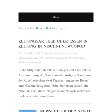
Menu
Durchsuchen:
Home
»
Berichte
»
Page 2
ZEITUNGSARTIKEL ÜBER ESSEN IN
ZEITUNG IN NISCHNI NOWGOROD
18. Dezember 2021
· by
Gesellschaft
· in
Archiv
,
Interessantes aus NN
,
Nischni Nowgorod
,
Presseprojekt
,
Städtepartnerschaft
Liebe Mitglieder, Bereits seit einiger Zeit existiert das
Austauschprojekt „Neues von der Wolga – Neues von
der Ruhr“ zwischen zwei Tageszeitungen aus Essen
und Nischni Nowgorod. Dabei berichten sowohl die
NRZ, als auch die Nizhegorodskie Novosti mehrmals
im Jahr aus der jeweiligen…
NEWSLETTER DER STADT