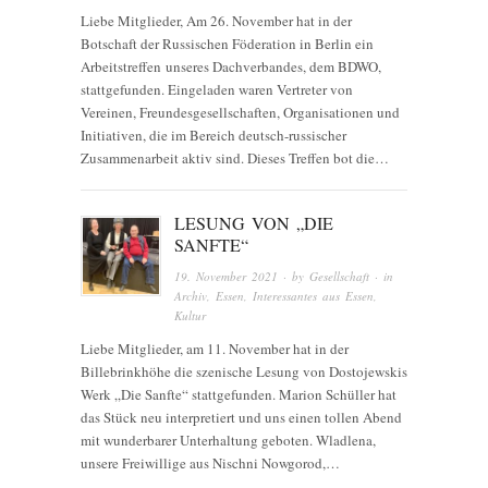
Liebe Mitglieder, Am 26. November hat in der
Botschaft der Russischen Föderation in Berlin ein
Arbeitstreffen unseres Dachverbandes, dem BDWO,
stattgefunden. Eingeladen waren Vertreter von
Vereinen, Freundesgesellschaften, Organisationen und
Initiativen, die im Bereich deutsch-russischer
Zusammenarbeit aktiv sind. Dieses Treffen bot die…
LESUNG VON „DIE
SANFTE“
19. November 2021
· by
Gesellschaft
· in
Archiv
,
Essen
,
Interessantes aus Essen
,
Kultur
Liebe Mitglieder, am 11. November hat in der
Billebrinkhöhe die szenische Lesung von Dostojewskis
Werk „Die Sanfte“ stattgefunden. Marion Schüller hat
das Stück neu interpretiert und uns einen tollen Abend
mit wunderbarer Unterhaltung geboten. Wladlena,
unsere Freiwillige aus Nischni Nowgorod,…