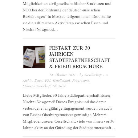
Möglichkeiten zivilgesellschaftlicher Strukturen und
NGO bei der Förderung der deutsch-russischen
Beziehungen“ in Moskau teilgenommen. Dort stellte
sie die zahlreichen Aktivitäten zwischen Essen und
Nischni Nowgorod…
FESTAKT ZUR 30
JÄHRIGEN
STÄDTEPARTNERSCHAFT
& FRIEDI-BROSCHÜRE
14. Oktober 2021
· by
Gesellschaft
· in
Archiv
,
Essen
,
FSJ
,
Gesellschaft
,
Programme
,
Städtepartnerschaft
,
Startseite
Liebe Mitglieder, 30 Jahre Städtepartnerschaft Essen –
Nischni Nowgorod! Dieses Ereignis und das damit
verbundene langjährige Engagement wurde nun auch
von Essens Oberbürgermeister gewürdigt. Mehrere
Mitglieder unserer Gesellschaft, viele von ihnen vor 30
Jahren aktiv an der Gründung der Städtepartnerschaft…