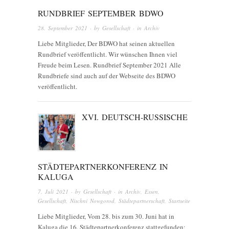
RUNDBRIEF SEPTEMBER BDWO
28. September 2021
· by
Gesellschaft
· in
Archiv
Liebe Mitglieder, Der BDWO hat seinen aktuellen
Rundbrief veröffentlicht. Wir wünschen Ihnen viel
Freude beim Lesen. Rundbrief September 2021 Alle
Rundbriefe sind auch auf der Webseite des BDWO
veröffentlicht.
XVI. DEUTSCH-RUSSISCHE
STÄDTEPARTNERKONFERENZ IN
KALUGA
7. Juli 2021
· by
Gesellschaft
· in
Archiv
,
Essen
,
Gesellschaft
,
Nischni Nowgorod
,
Städtepartnerschaft
,
Startseite
Liebe Mitglieder, Vom 28. bis zum 30. Juni hat in
Kaluga die 16. Städtepartnerkonferenz stattgefunden;