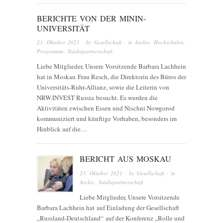
BERICHTE VON DER MININ-
UNIVERSITÄT
23. Oktober 2021
· by
Gesellschaft
· in
Archiv
,
Hochschulen
,
Programme
,
Städtepartnerschaft
Liebe Mitglieder, Unsere Vorsitzende Barbara Lachhein
hat in Moskau Frau Resch, die Direktorin des Büros der
Universitäts-Ruhr-Allianz, sowie die Leiterin von
NRW.INVEST Russia besucht. Es wurden die
Aktivitäten zwischen Essen und Nischni Nowgorod
kommuniziert und künftige Vorhaben, besonders im
Hinblick auf die…
BERICHT AUS MOSKAU
23. Oktober 2021
· by
Gesellschaft
· in
Archiv
,
Städtepartnerschaft
Liebe Mitglieder, Unsere Vorsitzende
Barbara Lachhein hat auf Einladung der Gesellschaft
„Russland-Deutschland“ auf der Konferenz „Rolle und