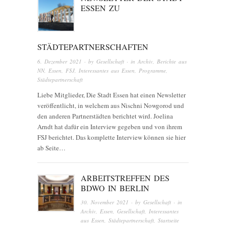
ESSEN ZU
STÄDTEPARTNERSCHAFTEN
6. Dezember 2021
· by
Gesellschaft
· in
Archiv
,
Berichte aus
NN
,
Essen
,
FSJ
,
Interessantes aus Essen
,
Programme
,
Städtepartnerschaft
Liebe Mitglieder, Die Stadt Essen hat einen Newsletter
veröffentlicht, in welchem aus Nischni Nowgorod und
den anderen Partnerstädten berichtet wird. Joelina
Arndt hat dafür ein Interview gegeben und von ihrem
FSJ berichtet. Das komplette Interview können sie hier
ab Seite…
ARBEITSTREFFEN DES
BDWO IN BERLIN
30. November 2021
· by
Gesellschaft
· in
Archiv
,
Essen
,
Gesellschaft
,
Interessantes
aus Essen
,
Städtepartnerschaft
,
Startseite