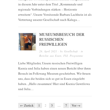
in diesem Jahr unter dem Titel „Kommunale und
regionale Verbindungen stärken – Horizonte
erweitern“. Unsere Vorsitzende Barbara Lachhein ist als
Vertretung unserer Gesellschaft nach Kaluga…
MUSEUMSBESUCH DER
RUSSISCHEN
FREIWILLIGEN
28. April 2021
· by
Gesellschaft
· in
Berichte aus Essen
,
FSJ
,
Programme
Liebe Mitglieder, Unsere russischen Freiwilligen
Ksenia und Julia haben einen neuen Bericht über ihren
Besuch im Folkwang Museum geschrieben. Wir freuen
uns, dass die beiden sich so gut in Essen eingelebt
haben. „Hallo zusammen! Hier sind Ksenia Gawrilowa
und Julia…
← Zurück
1
2
3
…
7
Vor →