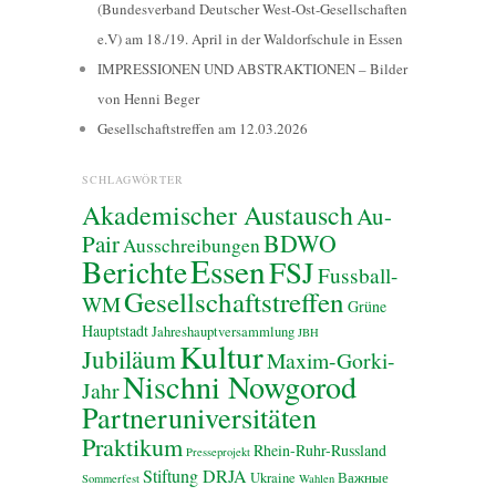
(Bundesverband Deutscher West-Ost-Gesellschaften
e.V) am 18./19. April in der Waldorfschule in Essen
IMPRESSIONEN UND ABSTRAKTIONEN – Bilder
von Henni Beger
Gesellschaftstreffen am 12.03.2026
SCHLAGWÖRTER
Akademischer Austausch
Au-
BDWO
Pair
Ausschreibungen
Essen
Berichte
FSJ
Fussball-
Gesellschaftstreffen
WM
Grüne
Hauptstadt
Jahreshauptversammlung
JBH
Kultur
Jubiläum
Maxim-Gorki-
Nischni Nowgorod
Jahr
Partneruniversitäten
Praktikum
Rhein-Ruhr-Russland
Presseprojekt
Stiftung DRJA
Ukraine
Важные
Sommerfest
Wahlen