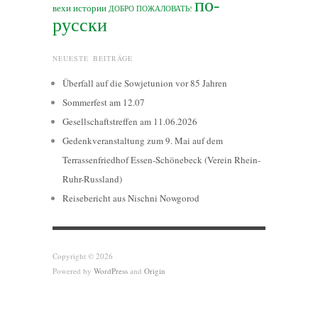
по-
вехи истории
ДОБРО ПОЖАЛОВАТЬ!
русски
NEUESTE BEITRÄGE
Überfall auf die Sowjetunion vor 85 Jahren
Sommerfest am 12.07
Gesellschaftstreffen am 11.06.2026
Gedenkveranstaltung zum 9. Mai auf dem
Terrassenfriedhof Essen-Schönebeck (Verein Rhein-
Ruhr-Russland)
Reisebericht aus Nischni Nowgorod
Copyright © 2026
Powered by
WordPress
and
Origin