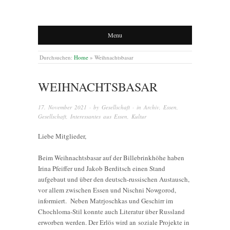
Menu
Durchsuchen:
Home
»
Weihnachtsbasar
WEIHNACHTSBASAR
17. November 2021
· by
Gesellschaft
· in
Archiv
,
Essen
,
Gesellschaft
,
Interessantes aus Essen
,
Kultur
Liebe Mitglieder,
Beim Weihnachtsbasar auf der Billebrinkhöhe haben
Irina Pfeiffer und Jakob Berditsch einen Stand
aufgebaut und über den deutsch-russischen Austausch,
vor allem zwischen Essen und Nischni Nowgorod,
informiert. Neben Matrjoschkas und Geschirr im
Chochloma-Stil konnte auch Literatur über Russland
erworben werden. Der Erlös wird an soziale Projekte in