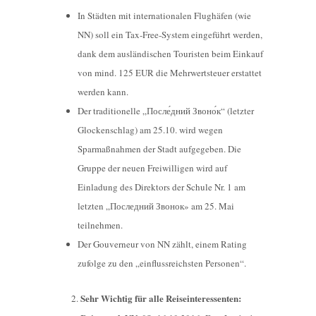
In Städten mit internationalen Flughäfen (wie
NN) soll ein Tax-Free-System eingeführt werden,
dank dem ausländischen Touristen beim Einkauf
von mind. 125 EUR die Mehrwertsteuer erstattet
werden kann.
Der traditionelle „
П
осле́дний
З
воно́к“ (letzter
Glockenschlag) am 25.10. wird wegen
Sparmaßnahmen der Stadt aufgegeben. Die
Gruppe der neuen Freiwilligen wird auf
Einladung des Direktors der Schule Nr. 1 am
letzten „
Последний
Звонок
» am 25. Mai
teilnehmen.
Der Gouverneur von NN zählt, einem Rating
zufolge zu den „einflussreichsten Personen“.
Sehr Wichtig für alle Reiseinteressenten: