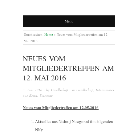
Menu
Durchsuchen:
Home
»
Neues vom Mitgliedertreffen am 12.
Mai 2016
NEUES VOM
MITGLIEDERTREFFEN AM
12. MAI 2016
3. Juni 2016
· by
Gesellschaft
· in
Gesellschaft
,
Interessantes
aus Essen
,
Startseite
Neues vom Mitgliedertreffen am 12.05.2016
Aktuelles aus Nishnij Nowgorod (im folgenden
NN):