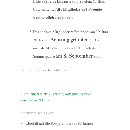
Bitte zahlreich kommen zum Spielen, Grillen,
Alle Mitglieder und Freunde
Unterhalten…
sind herzlich eingeladen.
Das nächste Mitgliedertreffen findet am
09. Juni
Achtung
geändert:
2016
statt.
Das
nächste Mitgliedertreffen findet nach der
8. September
am
Sommerpause
statt.
Schlagwörter:
Gesellschaftstreffen
$larr;
Puppenspieler aus Nishnij Nowgorod in Essen
Sommerfest 2016
→
NEUESTE BEITRÄGE
Überfall auf die Sowjetunion vor 85 Jahren