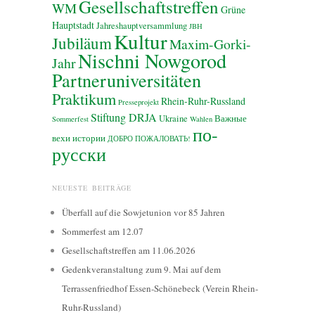
Gesellschaftstreffen
WM
Grüne
Hauptstadt
Jahreshauptversammlung
JBH
Kultur
Jubiläum
Maxim-Gorki-
Nischni Nowgorod
Jahr
Partneruniversitäten
Praktikum
Rhein-Ruhr-Russland
Presseprojekt
Stiftung DRJA
Ukraine
Важные
Sommerfest
Wahlen
по-
вехи истории
ДОБРО ПОЖАЛОВАТЬ!
русски
NEUESTE BEITRÄGE
Überfall auf die Sowjetunion vor 85 Jahren
Sommerfest am 12.07
Gesellschaftstreffen am 11.06.2026
Gedenkveranstaltung zum 9. Mai auf dem
Terrassenfriedhof Essen-Schönebeck (Verein Rhein-
Ruhr-Russland)