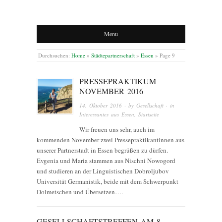
Menu
Durchsuchen:
Home
»
Städtepartnerschaft
»
Essen
»
Page 9
PRESSEPRAKTIKUM
NOVEMBER 2016
14. Oktober 2016
· by
Gesellschaft
· in
Interessantes aus Essen
,
Startseite
Wir freuen uns sehr, auch im
kommenden November zwei Pressepraktikantinnen aus
unserer Partnerstadt in Essen begrüßen zu dürfen.
Evgenia und Maria stammen aus Nischni Nowogord
und studieren an der Linguistischen Dobroljubov
Universität Germanistik, beide mit dem Schwerpunkt
Dolmetschen und Übersetzen….
GESELLSCHAFTSTREFFEN AM 8.