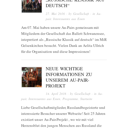
DEUTSCH“
27. Mai 2016
· by
Gesellschaft
· in
Au-
pair
,
Interessantes aus Essen
Am 07. Mai haben unsere Au-Pairs gemeinsam mit
Mitgliedern der Gesellschaft das Ballett Schwanensee,
intepretiert als „Russische Klassik auf deutsch“ im MiR
Gelsenkirchen besucht. Vielen Dank an Aelita Ullrich
für die Organisation und diese Impressionen!
NEUE WICHTIGE
INFORMATIONEN ZU
UNSEREM AU-PAIR-
PROJEKT
14. April 2016
· by
Gesellschaft
· in
Au-
pair
,
Interessantes aus Essen
,
Programme
,
Startseite
Liebe Gesellschaftmitglieder, Russlandbegeisterte und
interessierte Besucher unserer Webseite! Seit 25 Jahren
existiert unser Au-Pair-Projekt , wo wir mit viel
Herzensblut den jungen Menschen aus Russland die