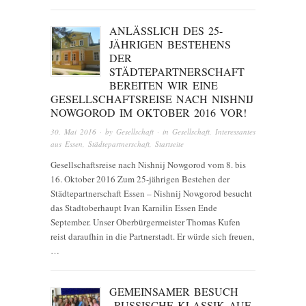
ANLÄSSLICH DES 25-
JÄHRIGEN BESTEHENS
DER
STÄDTEPARTNERSCHAFT
BEREITEN WIR EINE
GESELLSCHAFTSREISE NACH NISHNIJ
NOWGOROD IM OKTOBER 2016 VOR!
30. Mai 2016
· by
Gesellschaft
· in
Gesellschaft
,
Interessantes
aus Essen
,
Städtepartnerschaft
,
Startseite
Gesellschaftsreise nach Nishnij Nowgorod vom 8. bis
16. Oktober 2016 Zum 25-jährigen Bestehen der
Städtepartnerschaft Essen – Nishnij Nowgorod besucht
das Stadtoberhaupt Ivan Karnilin Essen Ende
September. Unser Oberbürgermeister Thomas Kufen
reist daraufhin in die Partnerstadt. Er würde sich freuen,
…
GEMEINSAMER BESUCH
„RUSSISCHE KLASSIK AUF