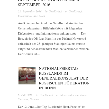
SEPTEMBER 2016
22. September 2016
· by
Gesellschaft
· in
Gesellschaft
,
Interessantes aus Essen
Am 8. September fand das Gesellschaftstreffen im
Gemeindezentrum Billebrinkhöhe mit folgenden
Diskussions- und Informationspunkten statt: – Der
Besuch des OB Ivan Karnilin aus Nishnij Nowgorod
anlässlich des 25.-jährigen Städtejubiläums musste
aufgrund der anstehenden Wahlen verschoben werden.
Der Besuch ist…
NATIONALFEIERTAG
RUSSLANDS IM
GENERALKONSULAT DER
RUSSISCHEN FÖDERATION
IN BONN
6. Juli 2016
· by
Gesellschaft
· in
Interessantes aus Essen
,
Startseite
,
Termine
Der 12. Juni, „Der Tag Russlands/ День России“ ist