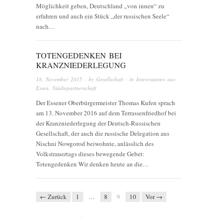
Möglichkeit geben, Deutschland „von innen“ zu
erfahren und auch ein Stück „der russischen Seele“
nach…
TOTENGEDENKEN BEI
KRANZNIEDERLEGUNG
18. November 2015
· by
Gesellschaft
· in
Interessantes aus
Essen
,
Städtepartnerschaft
Der Essener Oberbürgermeister Thomas Kufen sprach
am 13. November 2016 auf dem Terrassenfriedhof bei
der Kranzniederlegung der Deutsch-Russischen
Gesellschaft, der auch die russische Delegation aus
Nischni Nowgorod beiwohnte, anlässlich des
Volkstrauertags dieses bewegende Gebet:
Totengedenken Wir denken heute an die…
← Zurück
1
…
8
9
10
Vor →