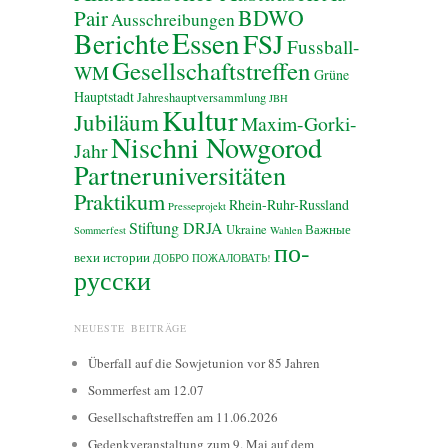
BDWO
Pair
Ausschreibungen
Essen
Berichte
FSJ
Fussball-
Gesellschaftstreffen
WM
Grüne
Hauptstadt
Jahreshauptversammlung
JBH
Kultur
Jubiläum
Maxim-Gorki-
Nischni Nowgorod
Jahr
Partneruniversitäten
Praktikum
Rhein-Ruhr-Russland
Presseprojekt
Stiftung DRJA
Ukraine
Важные
Sommerfest
Wahlen
по-
вехи истории
ДОБРО ПОЖАЛОВАТЬ!
русски
NEUESTE BEITRÄGE
Überfall auf die Sowjetunion vor 85 Jahren
Sommerfest am 12.07
Gesellschaftstreffen am 11.06.2026
Gedenkveranstaltung zum 9. Mai auf dem