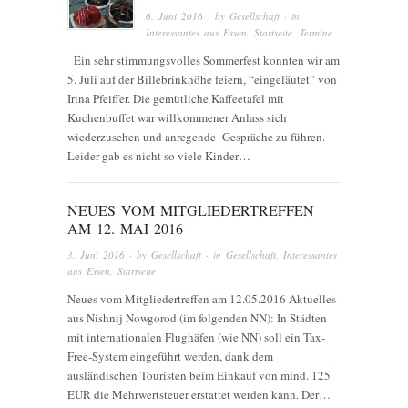
6. Juni 2016
· by
Gesellschaft
· in
Interessantes aus Essen
,
Startseite
,
Termine
Ein sehr stimmungsvolles Sommerfest konnten wir am
5. Juli auf der Billebrinkhöhe feiern, “eingeläutet” von
Irina Pfeiffer. Die gemütliche Kaffeetafel mit
Kuchenbuffet war willkommener Anlass sich
wiederzusehen und anregende Gespräche zu führen.
Leider gab es nicht so viele Kinder…
NEUES VOM MITGLIEDERTREFFEN
AM 12. MAI 2016
3. Juni 2016
· by
Gesellschaft
· in
Gesellschaft
,
Interessantes
aus Essen
,
Startseite
Neues vom Mitgliedertreffen am 12.05.2016 Aktuelles
aus Nishnij Nowgorod (im folgenden NN): In Städten
mit internationalen Flughäfen (wie NN) soll ein Tax-
Free-System eingeführt werden, dank dem
ausländischen Touristen beim Einkauf von mind. 125
EUR die Mehrwertsteuer erstattet werden kann. Der…