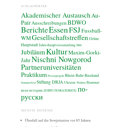
SCHLAGWÖRTER
Akademischer Austausch
Au-
BDWO
Pair
Ausschreibungen
Essen
Berichte
FSJ
Fussball-
Gesellschaftstreffen
WM
Grüne
Hauptstadt
Jahreshauptversammlung
JBH
Kultur
Jubiläum
Maxim-Gorki-
Nischni Nowgorod
Jahr
Partneruniversitäten
Praktikum
Rhein-Ruhr-Russland
Presseprojekt
Stiftung DRJA
Ukraine
Важные
Sommerfest
Wahlen
по-
вехи истории
ДОБРО ПОЖАЛОВАТЬ!
русски
NEUESTE BEITRÄGE
Überfall auf die Sowjetunion vor 85 Jahren