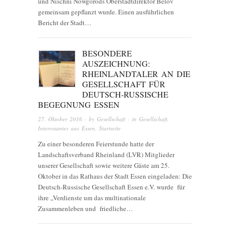
und Nischni Nowgorods Oberstadtdirektor Belov
gemeinsam gepflanzt wurde. Einen ausführlichen
Bericht der Stadt…
BESONDERE
AUSZEICHNUNG:
RHEINLANDTALER AN DIE
GESELLSCHAFT FÜR
DEUTSCH-RUSSISCHE
BEGEGNUNG ESSEN
27. Oktober 2016
· by
Gesellschaft
· in
Gesellschaft
,
Interessantes aus Essen
,
Startseite
Zu einer besonderen Feierstunde hatte der
Landschaftsverband Rheinland (LVR) Mitglieder
unserer Gesellschaft sowie weitere Gäste am 25.
Oktober in das Rathaus der Stadt Essen eingeladen: Die
Deutsch-Russische Gesellschaft Essen e.V. wurde für
ihre „Verdienste um das multinationale
Zusammenleben und friedliche…