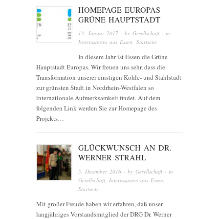
HOMEPAGE EUROPAS
GRÜNE HAUPTSTADT
13. Januar 2017
· by
Gesellschaft
· in
Interessantes aus Essen
,
Startseite
In diesem Jahr ist Essen die Grüne
Hauptstadt Europas. Wir freuen uns sehr, dass die
Transformation unserer einstigen Kohle- und Stahlstadt
zur grünsten Stadt in Nordrhein-Westfalen so
internationale Aufmerksamkeit findet. Auf dem
folgenden Link werden Sie zur Homepage des
Projekts…
GLÜCKWUNSCH AN DR.
WERNER STRAHL
5. Dezember 2016
· by
Gesellschaft
· in
Gesellschaft
,
Interessantes aus Essen
,
Startseite
Mit großer Freude haben wir erfahren, daß unser
langjähriges Vorstandsmitglied der DRG Dr. Werner