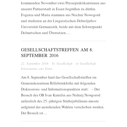
kommenden November zwei Pressepraktikantinnen aus
unserer Partnerstadt in Essen begrüßen zu dürfen.
Evgenia und Maria stammen aus Nischni Nowogord
und studieren an der Linguistischen Dobroljubov
Universität Germanistik, beide mit dem Schwerpunkt
Dolmetschen und Übersetzen….
GESELLSCHAFTSTREFFEN AM 8.
SEPTEMBER 2016
22. September 2016
· by
Gesellschaft
· in
Gesellschaft
,
Interessantes aus Essen
Am 8. September fand das Gesellschaftstreffen im
Gemeindezentrum Billebrinkhöhe mit folgenden
Diskussions- und Informationspunkten statt: – Der
Besuch des OB Ivan Karnilin aus Nishnij Nowgorod
anlässlich des 25.-jährigen Städtejubiläums musste
aufgrund der anstehenden Wahlen verschoben werden.
Der Besuch ist…