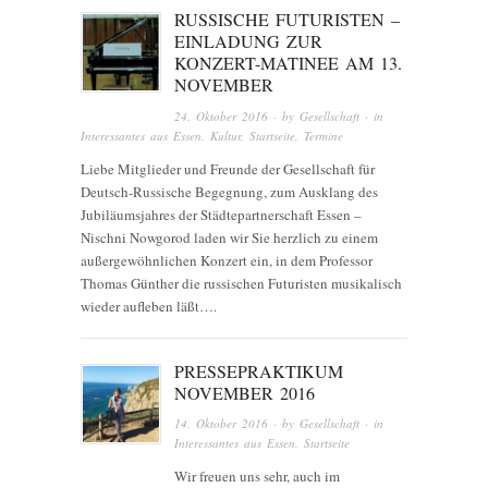
RUSSISCHE FUTURISTEN –
EINLADUNG ZUR
KONZERT-MATINEE AM 13.
NOVEMBER
24. Oktober 2016
· by
Gesellschaft
· in
Interessantes aus Essen
,
Kultur
,
Startseite
,
Termine
Liebe Mitglieder und Freunde der Gesellschaft für
Deutsch-Russische Begegnung, zum Ausklang des
Jubiläumsjahres der Städtepartnerschaft Essen –
Nischni Nowgorod laden wir Sie herzlich zu einem
außergewöhnlichen Konzert ein, in dem Professor
Thomas Günther die russischen Futuristen musikalisch
wieder aufleben läßt….
PRESSEPRAKTIKUM
NOVEMBER 2016
14. Oktober 2016
· by
Gesellschaft
· in
Interessantes aus Essen
,
Startseite
Wir freuen uns sehr, auch im