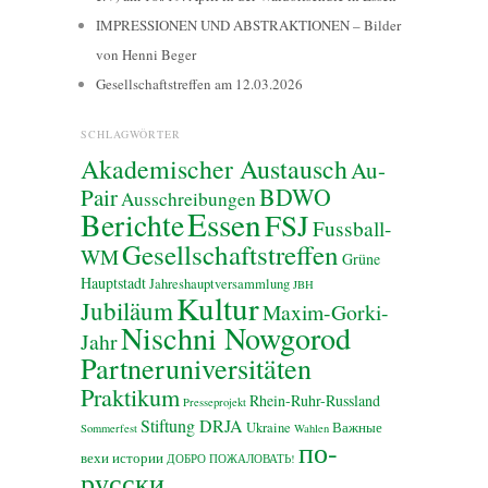
IMPRESSIONEN UND ABSTRAKTIONEN – Bilder
von Henni Beger
Gesellschaftstreffen am 12.03.2026
SCHLAGWÖRTER
Akademischer Austausch
Au-
BDWO
Pair
Ausschreibungen
Essen
Berichte
FSJ
Fussball-
Gesellschaftstreffen
WM
Grüne
Hauptstadt
Jahreshauptversammlung
JBH
Kultur
Jubiläum
Maxim-Gorki-
Nischni Nowgorod
Jahr
Partneruniversitäten
Praktikum
Rhein-Ruhr-Russland
Presseprojekt
Stiftung DRJA
Ukraine
Важные
Sommerfest
Wahlen
по-
вехи истории
ДОБРО ПОЖАЛОВАТЬ!
русски