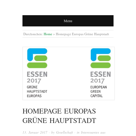
Menu
Durchsuchen:
Home
»
Homepage Europas Grüne Hauptstadt
HOMEPAGE EUROPAS
GRÜNE HAUPTSTADT
13. Januar 2017
· by
Gesellschaft
· in
Interessantes aus