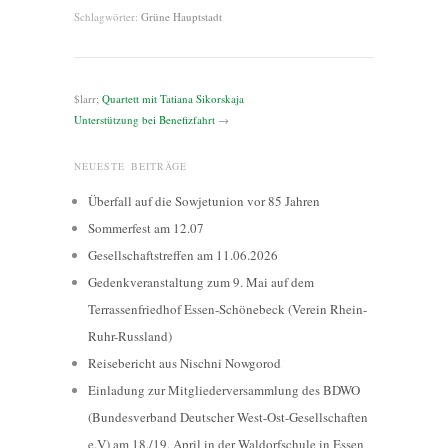
Schlagwörter:
Grüne Hauptstadt
$larr;
Quartett mit Tatiana Sikorskaja
Unterstützung bei Benefizfahrt
→
NEUESTE BEITRÄGE
Überfall auf die Sowjetunion vor 85 Jahren
Sommerfest am 12.07
Gesellschaftstreffen am 11.06.2026
Gedenkveranstaltung zum 9. Mai auf dem
Terrassenfriedhof Essen-Schönebeck (Verein Rhein-
Ruhr-Russland)
Reisebericht aus Nischni Nowgorod
Einladung zur Mitgliederversammlung des BDWO
(Bundesverband Deutscher West-Ost-Gesellschaften
e.V) am 18./19. April in der Waldorfschule in Essen