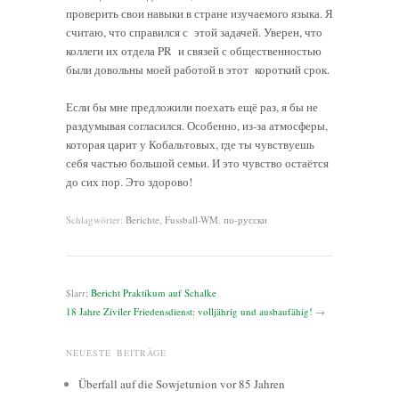
проверить свои навыки в стране изучаемого языка. Я
считаю, что справился с этой задачей. Уверен, что
коллеги их отдела PR и связей с общественностью
были довольны моей работой в этот короткий срок.
Если бы мне предложили поехать ещё раз, я бы не
раздумывая согласился. Особенно, из-за атмосферы,
которая царит у Кобальтовых, где ты чувствуешь
себя частью большой семьи. И это чувство остаётся
до сих пор. Это здорово!
Schlagwörter:
Berichte
,
Fussball-WM
,
по-русски
$larr;
Bericht Praktikum auf Schalke
18 Jahre Ziviler Friedensdienst: volljährig und ausbaufähig!
→
NEUESTE BEITRÄGE
Überfall auf die Sowjetunion vor 85 Jahren