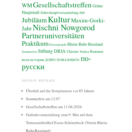
Gesellschaftstreffen
WM
Grüne
Hauptstadt
Jahreshauptversammlung
JBH
Kultur
Jubiläum
Maxim-Gorki-
Nischni Nowgorod
Jahr
Partneruniversitäten
Praktikum
Rhein-Ruhr-Russland
Presseprojekt
Stiftung DRJA
Ukraine
Важные
Sommerfest
Wahlen
по-
вехи истории
ДОБРО ПОЖАЛОВАТЬ!
русски
NEUESTE BEITRÄGE
Überfall auf die Sowjetunion vor 85 Jahren
Sommerfest am 12.07
Gesellschaftstreffen am 11.06.2026
Gedenkveranstaltung zum 9. Mai auf dem
Terrassenfriedhof Essen-Schönebeck (Verein Rhein-
Ruhr-Russland)