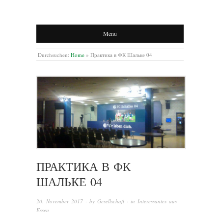
Menu
Durchsuchen:
Home
»
Практика в ФК Шальке 04
ПРАКТИКА В ФК
ШАЛЬКЕ 04
20. November 2017
· by
Gesellschaft
· in
Interessantes aus
Essen