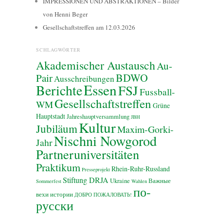
IMPRESSIONEN UND ABSTRAKTIONEN – Bilder
von Henni Beger
Gesellschaftstreffen am 12.03.2026
SCHLAGWÖRTER
Akademischer Austausch
Au-
BDWO
Pair
Ausschreibungen
Essen
Berichte
FSJ
Fussball-
Gesellschaftstreffen
WM
Grüne
Hauptstadt
Jahreshauptversammlung
JBH
Kultur
Jubiläum
Maxim-Gorki-
Nischni Nowgorod
Jahr
Partneruniversitäten
Praktikum
Rhein-Ruhr-Russland
Presseprojekt
Stiftung DRJA
Ukraine
Важные
Sommerfest
Wahlen
по-
вехи истории
ДОБРО ПОЖАЛОВАТЬ!
русски