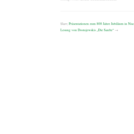
$larr;
Präsentationen zum 800 Jahre Jubiläum in Ni
Lesung von Dostojewskis „Die Sanfte“
→