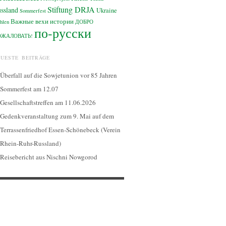
Stiftung DRJA
ssland
Ukraine
Sommerfest
Важные вехи истории
hlen
ДОБРО
по-русски
ОЖАЛОВАТЬ!
EUESTE BEITRÄGE
Überfall auf die Sowjetunion vor 85 Jahren
Sommerfest am 12.07
Gesellschaftstreffen am 11.06.2026
Gedenkveranstaltung zum 9. Mai auf dem
Terrassenfriedhof Essen-Schönebeck (Verein
Rhein-Ruhr-Russland)
Reisebericht aus Nischni Nowgorod