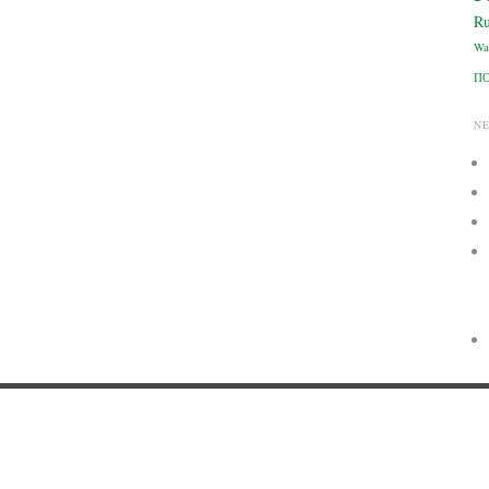
Ru
Wa
П
N