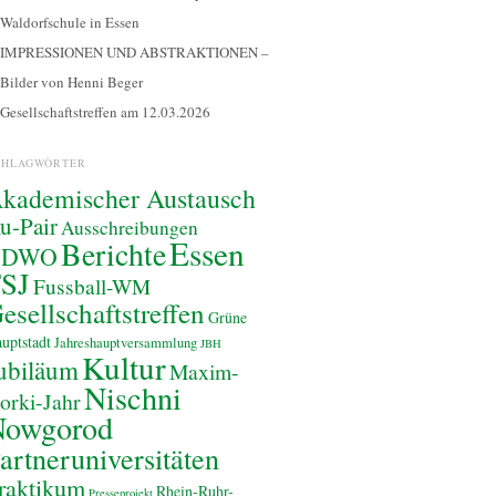
Waldorfschule in Essen
IMPRESSIONEN UND ABSTRAKTIONEN –
Bilder von Henni Beger
Gesellschaftstreffen am 12.03.2026
CHLAGWÖRTER
kademischer Austausch
u-Pair
Ausschreibungen
Essen
Berichte
BDWO
SJ
Fussball-WM
esellschaftstreffen
Grüne
uptstadt
Jahreshauptversammlung
JBH
Kultur
ubiläum
Maxim-
Nischni
orki-Jahr
Nowgorod
artneruniversitäten
raktikum
Rhein-Ruhr-
Presseprojekt