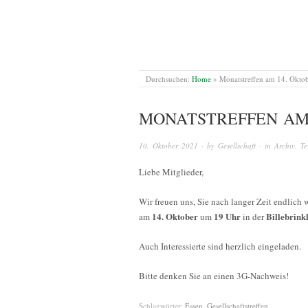
Durchsuchen:
Home
»
Monatstreffen am 14. Okto
MONATSTREFFEN AM
10. Oktober 2021
· by
Gesellschaft
· in
Archiv
,
Te
Liebe Mitglieder,
Wir freuen uns, Sie nach langer Zeit endlich
14. Oktober
19 Uhr
Billebrink
am
um
in der
Auch Interessierte sind herzlich eingeladen.
Bitte denken Sie an einen 3G-Nachweis!
Schlagwörter:
Essen
,
Gesellschaftstreffen