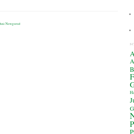
schni Nowgorod
S
A
A
F
G
Ha
J
G
P
P