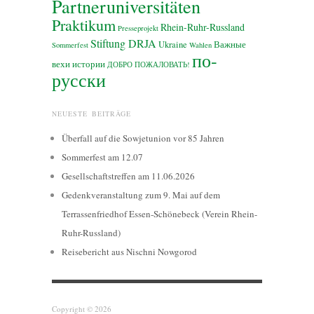
Partneruniversitäten
Praktikum
Rhein-Ruhr-Russland
Presseprojekt
Stiftung DRJA
Ukraine
Важные
Sommerfest
Wahlen
по-
вехи истории
ДОБРО ПОЖАЛОВАТЬ!
русски
NEUESTE BEITRÄGE
Überfall auf die Sowjetunion vor 85 Jahren
Sommerfest am 12.07
Gesellschaftstreffen am 11.06.2026
Gedenkveranstaltung zum 9. Mai auf dem
Terrassenfriedhof Essen-Schönebeck (Verein Rhein-
Ruhr-Russland)
Reisebericht aus Nischni Nowgorod
Copyright © 2026