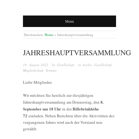
Menu
Durchsuchen:
Home
»
Jahreshauptversammlung
JAHRESHAUPTVERSAMMLUNG
19. August 2022
· by
Gesellschaft
· in
Archiv
,
Gesellschaft
,
Mitgliedschaft
,
Termine
Liebe Mitglieder.
Wir möchten Sie herzlich zur diesjährigen
8.
Jahreshauptversammlung am Donnerstag, den
September um 18 Uhr
Billebrinkhöhe
in der
72
einladen. Neben Berichten über die Aktivitäten des
vergangenen Jahres wird auch der Vorstand neu
gewählt.