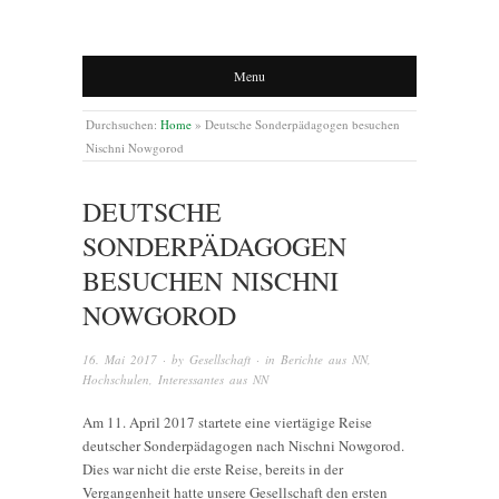
Menu
Durchsuchen:
Home
»
Deutsche Sonderpädagogen besuchen
Nischni Nowgorod
DEUTSCHE
SONDERPÄDAGOGEN
BESUCHEN NISCHNI
NOWGOROD
16. Mai 2017
· by
Gesellschaft
· in
Berichte aus NN
,
Hochschulen
,
Interessantes aus NN
Am 11. April 2017 startete eine viertägige Reise
deutscher Sonderpädagogen nach Nischni Nowgorod.
Dies war nicht die erste Reise, bereits in der
Vergangenheit hatte unsere Gesellschaft den ersten