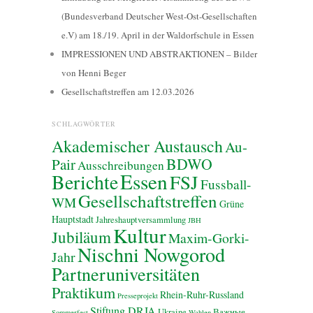
(Bundesverband Deutscher West-Ost-Gesellschaften
e.V) am 18./19. April in der Waldorfschule in Essen
IMPRESSIONEN UND ABSTRAKTIONEN – Bilder
von Henni Beger
Gesellschaftstreffen am 12.03.2026
SCHLAGWÖRTER
Akademischer Austausch
Au-
BDWO
Pair
Ausschreibungen
Essen
Berichte
FSJ
Fussball-
Gesellschaftstreffen
WM
Grüne
Hauptstadt
Jahreshauptversammlung
JBH
Kultur
Jubiläum
Maxim-Gorki-
Nischni Nowgorod
Jahr
Partneruniversitäten
Praktikum
Rhein-Ruhr-Russland
Presseprojekt
Stiftung DRJA
Ukraine
Важные
Sommerfest
Wahlen