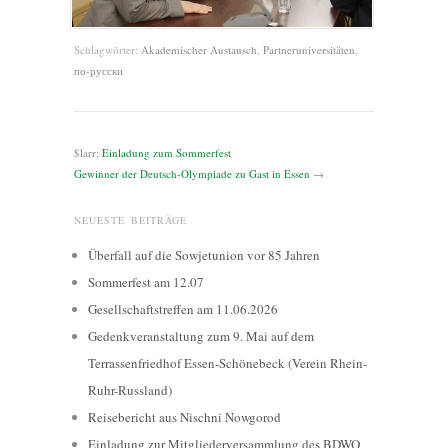
Schlagwörter:
Akademischer Austausch
,
Partneruniversitäten
,
по-русски
$larr;
Einladung zum Sommerfest
Gewinner der Deutsch-Olympiade zu Gast in Essen
→
NEUESTE BEITRÄGE
Überfall auf die Sowjetunion vor 85 Jahren
Sommerfest am 12.07
Gesellschaftstreffen am 11.06.2026
Gedenkveranstaltung zum 9. Mai auf dem
Terrassenfriedhof Essen-Schönebeck (Verein Rhein-
Ruhr-Russland)
Reisebericht aus Nischni Nowgorod
Einladung zur Mitgliederversammlung des BDWO