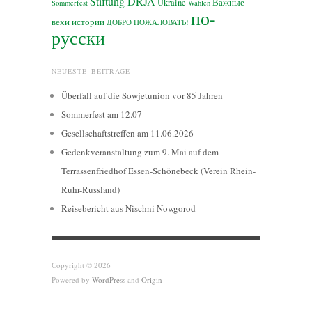
Stiftung DRJA
Ukraine
Важные
Sommerfest
Wahlen
по-
вехи истории
ДОБРО ПОЖАЛОВАТЬ!
русски
NEUESTE BEITRÄGE
Überfall auf die Sowjetunion vor 85 Jahren
Sommerfest am 12.07
Gesellschaftstreffen am 11.06.2026
Gedenkveranstaltung zum 9. Mai auf dem
Terrassenfriedhof Essen-Schönebeck (Verein Rhein-
Ruhr-Russland)
Reisebericht aus Nischni Nowgorod
Copyright © 2026
Powered by
WordPress
and
Origin