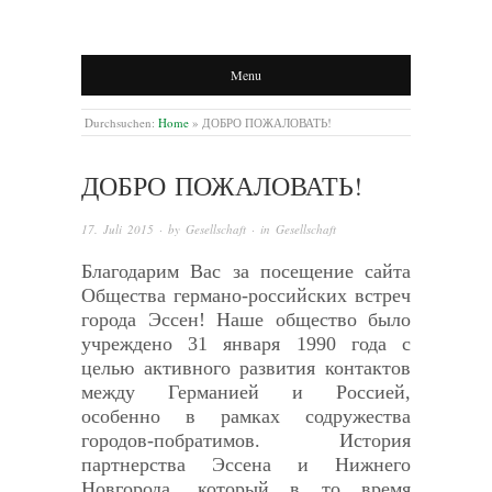
Menu
Durchsuchen:
Home
»
ДОБРО ПОЖАЛОВАТЬ!
ДОБРО ПОЖАЛОВАТЬ!
17. Juli 2015
· by
Gesellschaft
· in
Gesellschaft
Благодарим Вас за посещение сайта
Общества германо-российских встреч
города Эссен! Наше общество было
учреждено 31 января 1990 года с
целью активного развития контактов
между Германией и Россией,
особенно в рамках содружества
городов-побратимов. История
партнерства Эссена и Нижнего
Новгорода, который в то время