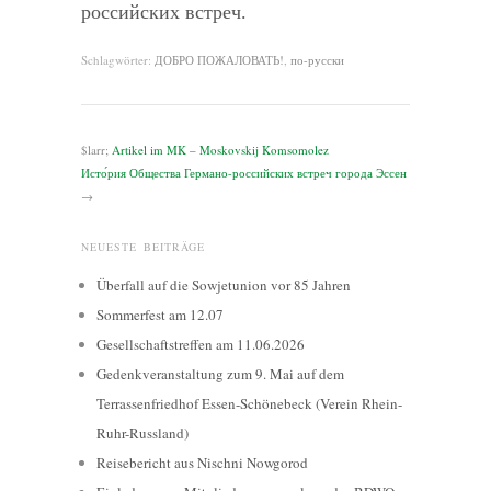
российских встреч.
Schlagwörter:
ДОБРО ПОЖАЛОВАТЬ!
,
по-русски
$larr;
Artikel im MK – Moskovskij Komsomolez
Исто́рия Общества Германо-российских встреч города Эссен
→
NEUESTE BEITRÄGE
Überfall auf die Sowjetunion vor 85 Jahren
Sommerfest am 12.07
Gesellschaftstreffen am 11.06.2026
Gedenkveranstaltung zum 9. Mai auf dem
Terrassenfriedhof Essen-Schönebeck (Verein Rhein-
Ruhr-Russland)
Reisebericht aus Nischni Nowgorod