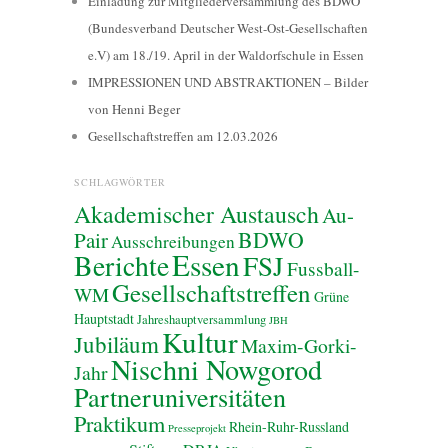
Einladung zur Mitgliederversammlung des BDWO
(Bundesverband Deutscher West-Ost-Gesellschaften
e.V) am 18./19. April in der Waldorfschule in Essen
IMPRESSIONEN UND ABSTRAKTIONEN – Bilder
von Henni Beger
Gesellschaftstreffen am 12.03.2026
SCHLAGWÖRTER
Akademischer Austausch
Au-
BDWO
Pair
Ausschreibungen
Essen
Berichte
FSJ
Fussball-
Gesellschaftstreffen
WM
Grüne
Hauptstadt
Jahreshauptversammlung
JBH
Kultur
Jubiläum
Maxim-Gorki-
Nischni Nowgorod
Jahr
Partneruniversitäten
Praktikum
Rhein-Ruhr-Russland
Presseprojekt