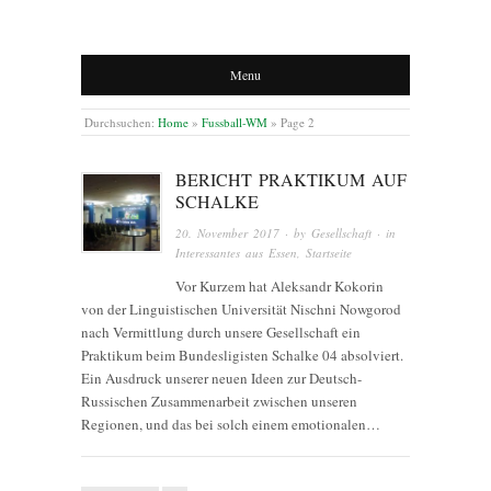
Menu
Durchsuchen:
Home
»
Fussball-WM
»
Page 2
BERICHT PRAKTIKUM AUF
SCHALKE
20. November 2017
· by
Gesellschaft
· in
Interessantes aus Essen
,
Startseite
Vor Kurzem hat Aleksandr Kokorin
von der Linguistischen Universität Nischni Nowgorod
nach Vermittlung durch unsere Gesellschaft ein
Praktikum beim Bundesligisten Schalke 04 absolviert.
Ein Ausdruck unserer neuen Ideen zur Deutsch-
Russischen Zusammenarbeit zwischen unseren
Regionen, und das bei solch einem emotionalen…