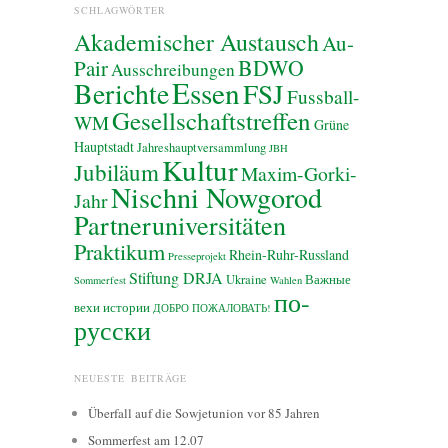
SCHLAGWÖRTER
Akademischer Austausch
Au-
BDWO
Pair
Ausschreibungen
Essen
Berichte
FSJ
Fussball-
Gesellschaftstreffen
WM
Grüne
Hauptstadt
Jahreshauptversammlung
JBH
Kultur
Jubiläum
Maxim-Gorki-
Nischni Nowgorod
Jahr
Partneruniversitäten
Praktikum
Rhein-Ruhr-Russland
Presseprojekt
Stiftung DRJA
Ukraine
Важные
Sommerfest
Wahlen
по-
вехи истории
ДОБРО ПОЖАЛОВАТЬ!
русски
NEUESTE BEITRÄGE
Überfall auf die Sowjetunion vor 85 Jahren
Sommerfest am 12.07