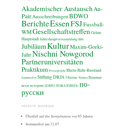
Akademischer Austausch
Au-
BDWO
Pair
Ausschreibungen
Essen
Berichte
FSJ
Fussball-
Gesellschaftstreffen
WM
Grüne
Hauptstadt
Jahreshauptversammlung
JBH
Kultur
Jubiläum
Maxim-Gorki-
Nischni Nowgorod
Jahr
Partneruniversitäten
Praktikum
Rhein-Ruhr-Russland
Presseprojekt
Stiftung DRJA
Ukraine
Важные
Sommerfest
Wahlen
по-
вехи истории
ДОБРО ПОЖАЛОВАТЬ!
русски
NEUESTE BEITRÄGE
Überfall auf die Sowjetunion vor 85 Jahren
Sommerfest am 12.07