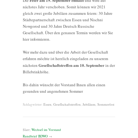
Feier am 19. September entfällt
Die
und wird auf
nächstes Jahr verschoben. Somit können wir 2021
gleich zwei große Jubiläen zusammen feiern: 30 Jahre
Städtepartnerschaft zwischen Essen und Nischni
Nowgorod und 30 Jahre Deutsch Russische
Gesellschaft. Über den genauen Termin werden wir Sie
hier informieren.
Wer mehr dazu und über die Arbeit der Gesellschaft
erfahren möchte ist herzlich eingeladen zu unserem
Gesellschaftstreffen am 10. September
nächsten
in der
Billebrinkhöhe.
Bis dahin wünscht der Vorstand Ihnen allen einen
gesunden und angenehmen Sommer
Schlagwörter:
Essen
,
Gesellschaftstreffen
,
Jubiläum
,
Sommerfest
$larr;
Wechsel im Vorstand
Rundbrief BDWO
→