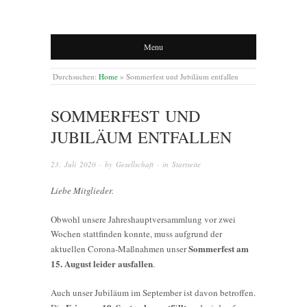
Menu
Durchsuchen:
Home
»
Sommerfest und Jubiläum entfallen
SOMMERFEST UND
JUBILÄUM ENTFALLEN
23. Juli 2020
· by
Gesellschaft
· in
Startseite
Liebe Mitglieder.
Obwohl unsere Jahreshauptversammlung vor zwei
Wochen stattfinden konnte, muss aufgrund der
Sommerfest am
aktuellen Corona-Maßnahmen unser
15. August leider ausfallen
.
Auch unser Jubiläum im September ist davon betroffen.