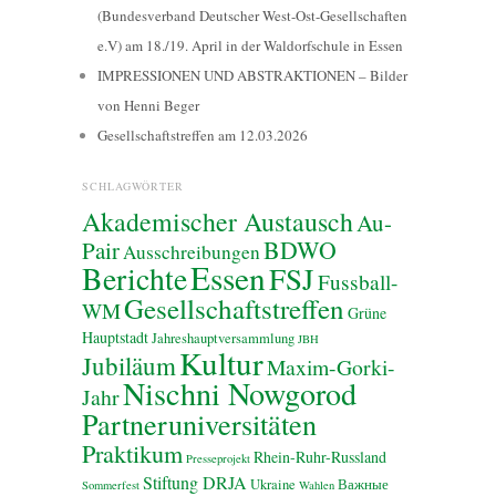
(Bundesverband Deutscher West-Ost-Gesellschaften
e.V) am 18./19. April in der Waldorfschule in Essen
IMPRESSIONEN UND ABSTRAKTIONEN – Bilder
von Henni Beger
Gesellschaftstreffen am 12.03.2026
SCHLAGWÖRTER
Akademischer Austausch
Au-
BDWO
Pair
Ausschreibungen
Essen
Berichte
FSJ
Fussball-
Gesellschaftstreffen
WM
Grüne
Hauptstadt
Jahreshauptversammlung
JBH
Kultur
Jubiläum
Maxim-Gorki-
Nischni Nowgorod
Jahr
Partneruniversitäten
Praktikum
Rhein-Ruhr-Russland
Presseprojekt
Stiftung DRJA
Ukraine
Важные
Sommerfest
Wahlen