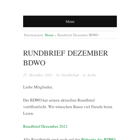
Menu
Durchsuchen:
Home
»
Rundbrief Dezember BDWO
RUNDBRIEF DEZEMBER
BDWO
27. Dezember 2021
· by
Gesellschaft
· in
Archiv
Liebe Mitglieder,
Der BDWO hat seinen aktuellen Rundbrief
veröffentlicht. Wir wünschen Ihnen viel Freude beim
Lesen.
Rundbrief Dezember 2021
Alle Rundbriefe sind auch auf der
Webseite des BDWO