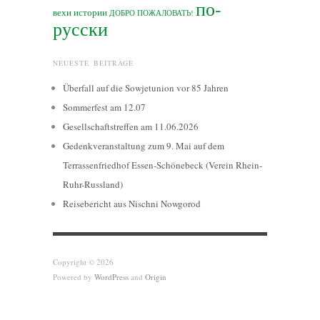
по-
вехи истории
ДОБРО ПОЖАЛОВАТЬ!
русски
NEUESTE BEITRÄGE
Überfall auf die Sowjetunion vor 85 Jahren
Sommerfest am 12.07
Gesellschaftstreffen am 11.06.2026
Gedenkveranstaltung zum 9. Mai auf dem
Terrassenfriedhof Essen-Schönebeck (Verein Rhein-
Ruhr-Russland)
Reisebericht aus Nischni Nowgorod
Copyright © 2026
Powered by
WordPress
and
Origin