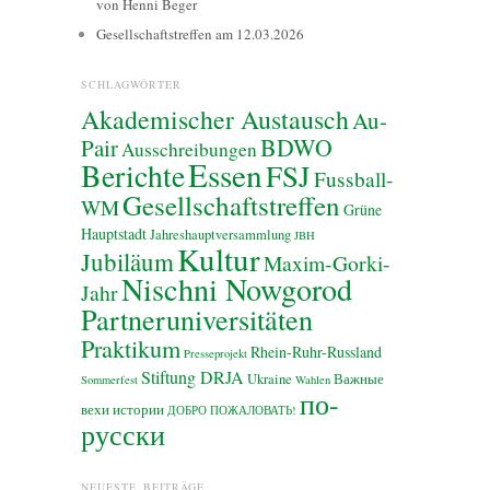
von Henni Beger
Gesellschaftstreffen am 12.03.2026
SCHLAGWÖRTER
Akademischer Austausch
Au-
BDWO
Pair
Ausschreibungen
Essen
Berichte
FSJ
Fussball-
Gesellschaftstreffen
WM
Grüne
Hauptstadt
Jahreshauptversammlung
JBH
Kultur
Jubiläum
Maxim-Gorki-
Nischni Nowgorod
Jahr
Partneruniversitäten
Praktikum
Rhein-Ruhr-Russland
Presseprojekt
Stiftung DRJA
Ukraine
Важные
Sommerfest
Wahlen
по-
вехи истории
ДОБРО ПОЖАЛОВАТЬ!
русски
NEUESTE BEITRÄGE