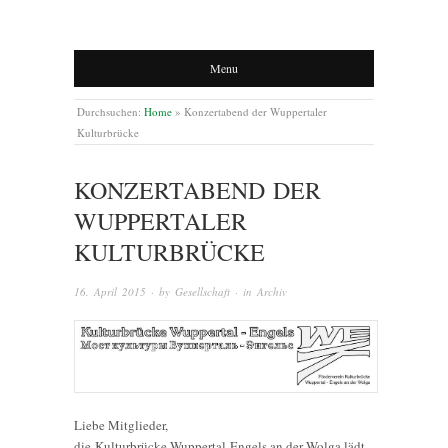
Menu
Durchsuchen:
Home
»
Konzertabend der Wuppertaler
Kulturbrücke
KONZERTABEND DER
WUPPERTALER
KULTURBRÜCKE
16. April 2015
· by
Gesellschaft
· in
Archiv
Liebe Mitglieder,
die Kulturbrücke Wuppertal-Engels an der Wolga lädt