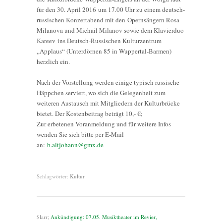
für den 30. April 2016 um 17.00 Uhr zu einem deutsch-
russischen Konzertabend mit den Opernsängern Rosa
Milanova und Michail Milanov sowie dem Klavierduo
Kareev ins Deutsch-Russischen Kulturzentrum
„Applaus“ (Unterdörnen 85 in Wuppertal-Barmen)
herzlich ein.
Nach der Vorstellung werden einige typisch russische
Häppchen serviert, wo sich die Gelegenheit zum
weiteren Austausch mit Mitgliedern der Kulturbrücke
bietet. Der Kostenbeitrag beträgt 10,- €;
Zur erbetenen Voranmeldung und für weitere Infos
wenden Sie sich bitte per E-Mail
an:
b.altjohann@gmx.de
Schlagwörter:
Kultur
$larr;
Ankündigung: 07.05. Musiktheater im Revier,