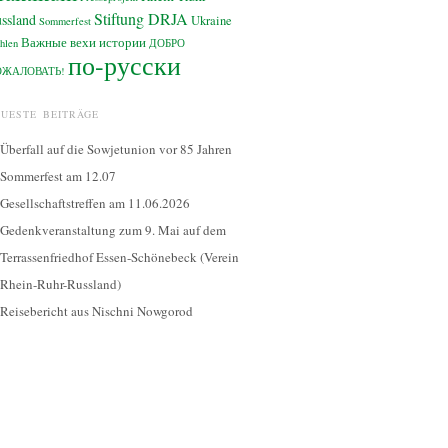
Stiftung DRJA
ssland
Ukraine
Sommerfest
Важные вехи истории
hlen
ДОБРО
по-русски
ОЖАЛОВАТЬ!
EUESTE BEITRÄGE
Überfall auf die Sowjetunion vor 85 Jahren
Sommerfest am 12.07
Gesellschaftstreffen am 11.06.2026
Gedenkveranstaltung zum 9. Mai auf dem
Terrassenfriedhof Essen-Schönebeck (Verein
Rhein-Ruhr-Russland)
Reisebericht aus Nischni Nowgorod