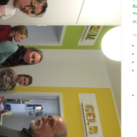
Ru
Wa
П
N