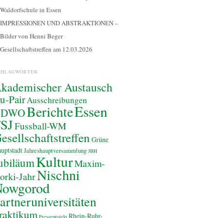
Waldorfschule in Essen
IMPRESSIONEN UND ABSTRAKTIONEN –
Bilder von Henni Beger
Gesellschaftstreffen am 12.03.2026
CHLAGWÖRTER
kademischer Austausch
u-Pair
Ausschreibungen
Essen
Berichte
BDWO
SJ
Fussball-WM
esellschaftstreffen
Grüne
uptstadt
Jahreshauptversammlung
JBH
Kultur
ubiläum
Maxim-
Nischni
orki-Jahr
Nowgorod
artneruniversitäten
raktikum
Rhein-Ruhr-
Presseprojekt