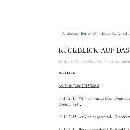
Durchsuchen:
Home
»
Rückblick auf das Au-Pair
RÜCKBLICK AUF DAS 
26. Juli 2016
· by
Gesellschaft
· in
Au-pair
,
Starts
Rückblick
Au-Pair-Jahr 2015/2016
04.10.2015: Willkommenstreffen, „Domstuben
Deutschland“,
09.10.2015: Aufklärungsgespräch „Kinderkran
20.10.2015: Begegnungsabend, Dr. Averkina m