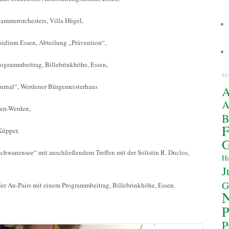
ammerorchesters, Villa Hügel,
sidium Essen, Abteilung „Prävention“,
ogrammbeitrag, Billebrinkhöhe, Essen,
S
ournal“, Werdener Bürgemeisterhaus
A
A
sen-Werden,
F
Küpper,
G
Schwanensee“ mit anschließendem Treffen mit der Solistin R. Duclos,
Ha
J
G
r Au-Pairs mit einem Programmbeitrag, Billebrinkhöhe, Essen.
P
P