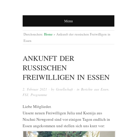
Menu
Durchsuchen:
Home
»
Ankunft der russischen Freiwilligen in
Essen
ANKUNFT DER
RUSSISCHEN
FREIWILLIGEN IN ESSEN
2. Februar 2021
· by
Gesellschaft
· in
Berichte aus Essen
,
FSJ
,
Programme
Liebe Mitglieder.
Unsere neuen Freiwilligen Julia und Ksenija aus
Nischni Nowgorod sind vor einigen Tagen endlich in
Essen angekommen und stellen sich uns kurz vor: