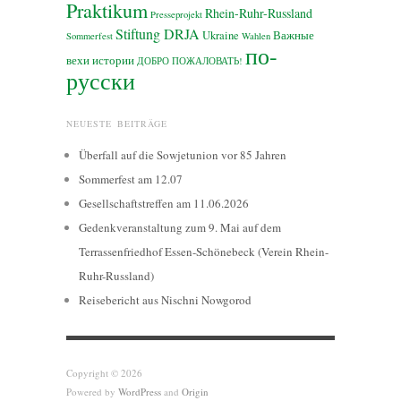
Praktikum
Rhein-Ruhr-Russland
Presseprojekt
Stiftung DRJA
Ukraine
Важные
Sommerfest
Wahlen
по-
вехи истории
ДОБРО ПОЖАЛОВАТЬ!
русски
NEUESTE BEITRÄGE
Überfall auf die Sowjetunion vor 85 Jahren
Sommerfest am 12.07
Gesellschaftstreffen am 11.06.2026
Gedenkveranstaltung zum 9. Mai auf dem
Terrassenfriedhof Essen-Schönebeck (Verein Rhein-
Ruhr-Russland)
Reisebericht aus Nischni Nowgorod
Copyright © 2026
Powered by
WordPress
and
Origin