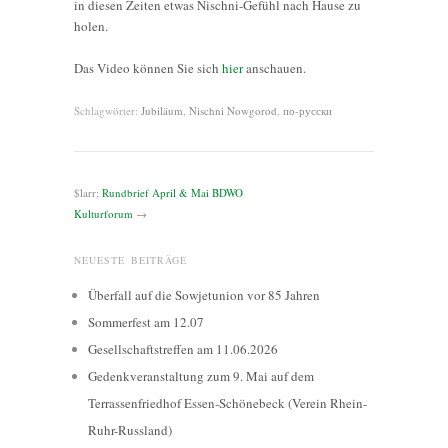
in diesen Zeiten etwas Nischni-Gefühl nach Hause zu
holen.
Das Video können Sie sich
hier
anschauen.
Schlagwörter:
Jubiläum
,
Nischni Nowgorod
,
по-русски
$larr;
Rundbrief April & Mai BDWO
Kulturforum
→
NEUESTE BEITRÄGE
Überfall auf die Sowjetunion vor 85 Jahren
Sommerfest am 12.07
Gesellschaftstreffen am 11.06.2026
Gedenkveranstaltung zum 9. Mai auf dem
Terrassenfriedhof Essen-Schönebeck (Verein Rhein-
Ruhr-Russland)