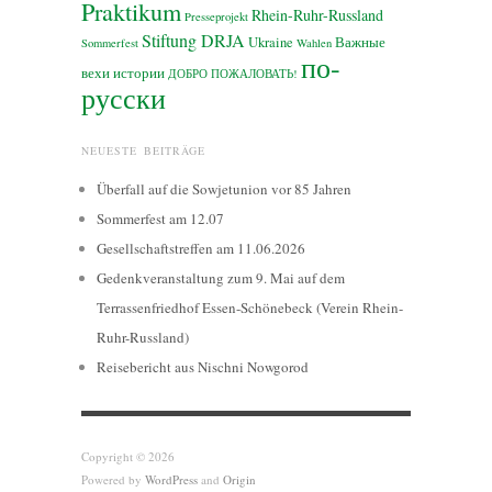
Praktikum
Rhein-Ruhr-Russland
Presseprojekt
Stiftung DRJA
Ukraine
Важные
Sommerfest
Wahlen
по-
вехи истории
ДОБРО ПОЖАЛОВАТЬ!
русски
NEUESTE BEITRÄGE
Überfall auf die Sowjetunion vor 85 Jahren
Sommerfest am 12.07
Gesellschaftstreffen am 11.06.2026
Gedenkveranstaltung zum 9. Mai auf dem
Terrassenfriedhof Essen-Schönebeck (Verein Rhein-
Ruhr-Russland)
Reisebericht aus Nischni Nowgorod
Copyright © 2026
Powered by
WordPress
and
Origin