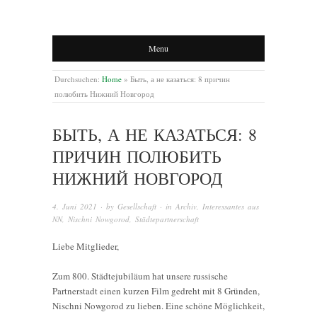
Menu
Durchsuchen:
Home
»
Быть, а не казаться: 8 причин
полюбить Нижний Новгород
БЫТЬ, А НЕ КАЗАТЬСЯ: 8
ПРИЧИН ПОЛЮБИТЬ
НИЖНИЙ НОВГОРОД
4. Juni 2021
· by
Gesellschaft
· in
Archiv
,
Interessantes aus
NN
,
Nischni Nowgorod
,
Städtepartnerschaft
Liebe Mitglieder,
Zum 800. Städtejubiläum hat unsere russische
Partnerstadt einen kurzen Film gedreht mit 8 Gründen,
Nischni Nowgorod zu lieben. Eine schöne Möglichkeit,