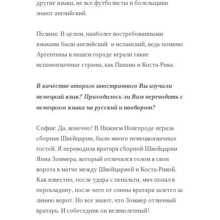
другие языки, не все футболисты и болельщики
знают английский.
Полина: В целом, наиболее востребованными
языками были английский и испанский, ведь помимо
Аргентины в нашем городе играли такие
испаноязычные страны, как Панама и Коста-Рика.
В качестве второго иностранного Вы изучали
немецкий язык? Приходилось ли Вам переводить с
немецкого языка на русский и наоборот?
София: Да, конечно! В Нижнем Новгороде играла
сборная Швейцарии, было много немецкоязычных
гостей. Я переводила вратаря сборной Швейцарии
Янна Зоммера, который отличился голом в свои
ворота в матче между Швейцарией и Коста-Рикой.
Как известно, после удара с пенальти, мяч попал в
перекладину, после чего от спины вратаря залетел за
линию ворот. Но все знают, что Зоммер отличный
вратарь. И собеседник он великолепный!