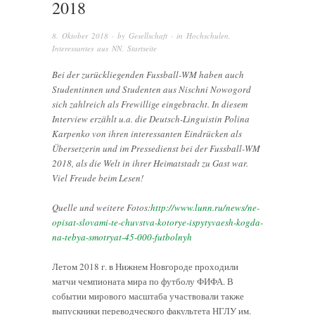
2018
8. Oktober 2018
· by
Gesellschaft
· in
Hochschulen
,
Interessantes aus NN
,
Startseite
Bei der zurückliegenden Fussball-WM haben auch
Studentinnen und Studenten aus Nischni Nowogord
sich zahlreich als Frewillige eingebracht. In diesem
Interview erzählt u.a. die Deutsch-Linguistin Polina
Karpenko von ihren interessanten Eindrücken als
Übersetzerin und im Pressedienst bei der Fussball-WM
2018, als die Welt in ihrer Heimatstadt zu Gast war.
Viel Freude beim Lesen!
Quelle und weitere Fotos:
http://www.lunn.ru/news/ne-
opisat-slovami-te-chuvstva-kotorye-ispytyvaesh-kogda-
na-tebya-smotryat-45-000-futbolnyh
Летом 2018 г. в Нижнем Новгороде проходили
матчи чемпионата мира по футболу ФИФА. В
событии мирового масштаба участвовали также
выпускники переводческого факультета НГЛУ им.