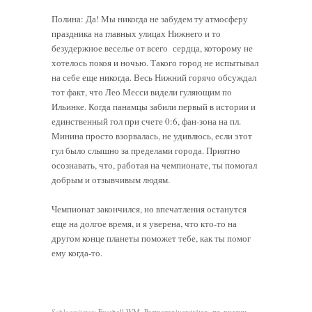
Полина: Да! Мы никогда не забудем ту атмосферу
праздника на главных улицах Нижнего и то
безудержное веселье от всего сердца, которому не
хотелось покоя и ночью. Такого город не испытывал
на себе еще никогда. Весь Нижний горячо обсуждал
тот факт, что Лео Месси видели гуляющим по
Ильинке. Когда панамцы забили первый в истории и
единственный гол при счете 0:6, фан-зона на пл.
Минина просто взорвалась, не удивлюсь, если этот
гул было слышно за пределами города. Приятно
осознавать, что, работая на чемпионате, ты помогал
добрым и отзывчивым людям.
Чемпионат закончился, но впечатления останутся
еще на долгое время, и я уверена, что кто-то на
другом конце планеты поможет тебе, как ты помог
ему когда-то.
Schlagwörter:
Fussball-WM
,
Partneruniversitäten
,
по-русски