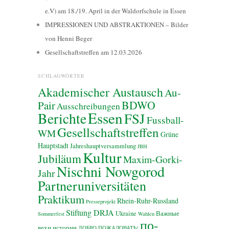
e.V) am 18./19. April in der Waldorfschule in Essen
IMPRESSIONEN UND ABSTRAKTIONEN – Bilder
von Henni Beger
Gesellschaftstreffen am 12.03.2026
SCHLAGWÖRTER
Akademischer Austausch
Au-
BDWO
Pair
Ausschreibungen
Essen
Berichte
FSJ
Fussball-
Gesellschaftstreffen
WM
Grüne
Hauptstadt
Jahreshauptversammlung
JBH
Kultur
Jubiläum
Maxim-Gorki-
Nischni Nowgorod
Jahr
Partneruniversitäten
Praktikum
Rhein-Ruhr-Russland
Presseprojekt
Stiftung DRJA
Ukraine
Важные
Sommerfest
Wahlen
по-
вехи истории
ДОБРО ПОЖАЛОВАТЬ!