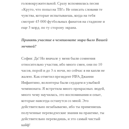
головокружительной. Сразу вспомнилась песня
«Круто, что попал на ТВ!» Не описать словами те
чувства, которые испытываешь, когда на тебя
смотрят 45 000 футбольных фанатов на стадионе и
еще 3 млрд. по ту сторону экрана.
Принять участие в чемпионате мира было Вашей
мечтой?
София: Да! Но вначале у меня были сомнения
относительно участия, ибо много смен, они по 10
часов, порой и до 3-х ночи, но сейчас я ни капли не
жалею. Как отметил президент FIFA Джанни
Инфантино, волонтеры были сердцем и улыбкой
чемпионата. Я встретила много прекрасных людей,
много чему научилась, это воспоминания и опыт,
которые навсегда останутся со мной. Это
действительно незабываемо, ибо ты применяешь
полученные переводческие знания на практике, ты
действительно переводишь, и это самый чистый
кайф!