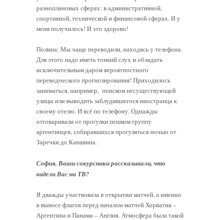
разноплановых сферах: в административной,
спортивной, технической и финансовой сферах. И у
меня получилось! И это здорово!
Полина: Мы чаще переводили, находясь у телефона.
Для этого надо иметь тонкий слух и обладать
исключительным даром вероятностного
переводческого прогнозирования! Приходилось
заниматься, например, поиском несуществующей
улицы или выводить заблудившегося иностранца к
своему отелю. И всё по телефону. Однажды
отговаривали от прогулки пешком группу
аргентинцев, собиравшихся прогуляться ночью от
Заречки до Канавина.
София, Ваши сокурсники рассказывали, что
видели Вас на ТВ?
Я дважды участвовала в открытии матчей, а именно
в выносе флагов перед началом матчей Хорватия –
Аргентина и Панама – Англия. Атмосфера была такой