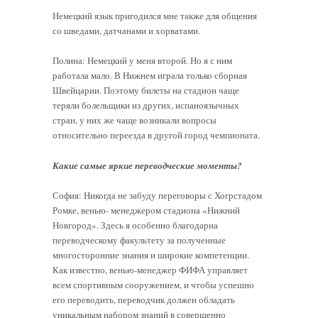
Немецкий язык пригодился мне также для общения
со шведами, датчанами и хорватами.
Полина: Немецкий у меня второй. Но я с ним
работала мало. В Нижнем играла только сборная
Швейцарии. Поэтому билеты на стадион чаще
теряли болельщики из других, испаноязычных
стран, у них же чаще возникали вопросы
относительно переезда в другой город чемпионата.
Какие самые яркие переводческие моменты?
София: Никогда не забуду переговоры с Хогрстадом
Ромке, венью- менеджером стадиона «Нижний
Новгород». Здесь я особенно благодарна
переводческому факультету за полученные
многосторонние знания и широкие компетенции.
Как известно, венью-менеджер ФИФА управляет
всем спортивным сооружением, и чтобы успешно
его переводить, переводчик должен обладать
уникальным набором знаний в совершенно