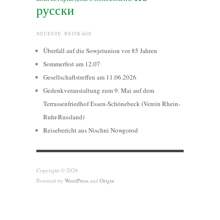
русски
NEUESTE BEITRÄGE
Überfall auf die Sowjetunion vor 85 Jahren
Sommerfest am 12.07
Gesellschaftstreffen am 11.06.2026
Gedenkveranstaltung zum 9. Mai auf dem
Terrassenfriedhof Essen-Schönebeck (Verein Rhein-
Ruhr-Russland)
Reisebericht aus Nischni Nowgorod
Copyright © 2026
Powered by
WordPress
and
Origin