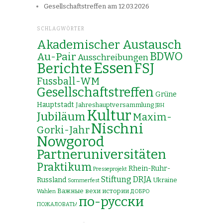
Gesellschaftstreffen am 12.03.2026
SCHLAGWÖRTER
Akademischer Austausch
Au-Pair
BDWO
Ausschreibungen
Essen
Berichte
FSJ
Fussball-WM
Gesellschaftstreffen
Grüne
Hauptstadt
Jahreshauptversammlung
JBH
Kultur
Jubiläum
Maxim-
Nischni
Gorki-Jahr
Nowgorod
Partneruniversitäten
Praktikum
Rhein-Ruhr-
Presseprojekt
Stiftung DRJA
Russland
Ukraine
Sommerfest
Важные вехи истории
Wahlen
ДОБРО
по-русски
ПОЖАЛОВАТЬ!