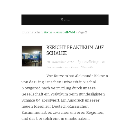
Menu
Durchsuchen:
Home
»
Fussball-WM
»
Page 2
BERICHT PRAKTIKUM AUF
SCHALKE
20. November 2017
· by
Gesellschaft
· in
Interessantes aus Essen
,
Startseite
Vor Kurzem hat Aleksandr Kokorin
von der Linguistischen Universität Nischni
Nowgorod nach Vermittlung durch unsere
Gesellschaft ein Praktikum beim Bundesligisten
Schalke 04 absolviert. Ein Ausdruck unserer
neuen Ideen zur Deutsch-Russischen
Zusammenarbeit zwischen unseren Regionen,
und das bei solch einem emotionalen…