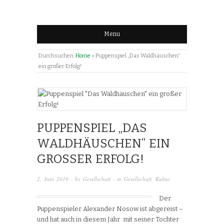
Menu
Durchsuchen:
Home
»
Puppenspiel „Das Waldhäuschen“
ein großer Erfolg!
PUPPENSPIEL „DAS
WALDHÄUSCHEN“ EIN
GROSSER ERFOLG!
2. Juni 2019
· by
Gesellschaft
· in
Gesellschaft
,
Kultur
Der
Puppenspieler Alexander Nosow ist abgereist –
und hat auch in diesem Jahr mit seiner Tochter