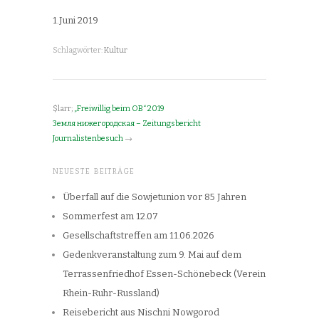
1.Juni 2019
Schlagwörter:
Kultur
$larr;
„Freiwillig beim OB“ 2019
Земля нижегородская – Zeitungsbericht
Journalistenbesuch
→
NEUESTE BEITRÄGE
Überfall auf die Sowjetunion vor 85 Jahren
Sommerfest am 12.07
Gesellschaftstreffen am 11.06.2026
Gedenkveranstaltung zum 9. Mai auf dem
Terrassenfriedhof Essen-Schönebeck (Verein
Rhein-Ruhr-Russland)
Reisebericht aus Nischni Nowgorod