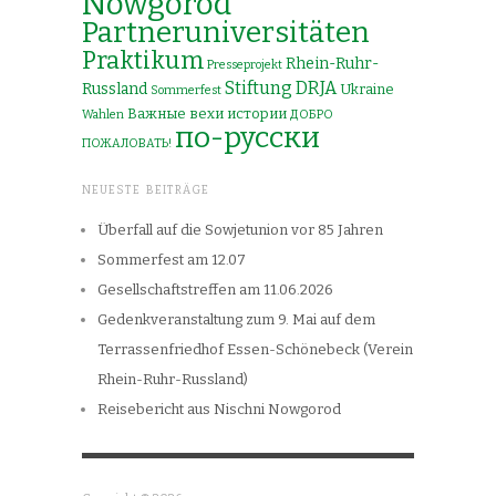
Nowgorod
Partneruniversitäten
Praktikum
Rhein-Ruhr-
Presseprojekt
Stiftung DRJA
Russland
Ukraine
Sommerfest
Важные вехи истории
Wahlen
ДОБРО
по-русски
ПОЖАЛОВАТЬ!
NEUESTE BEITRÄGE
Überfall auf die Sowjetunion vor 85 Jahren
Sommerfest am 12.07
Gesellschaftstreffen am 11.06.2026
Gedenkveranstaltung zum 9. Mai auf dem
Terrassenfriedhof Essen-Schönebeck (Verein
Rhein-Ruhr-Russland)
Reisebericht aus Nischni Nowgorod