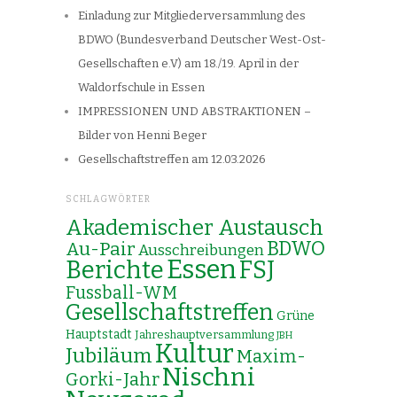
Einladung zur Mitgliederversammlung des
BDWO (Bundesverband Deutscher West-Ost-
Gesellschaften e.V) am 18./19. April in der
Waldorfschule in Essen
IMPRESSIONEN UND ABSTRAKTIONEN –
Bilder von Henni Beger
Gesellschaftstreffen am 12.03.2026
SCHLAGWÖRTER
Akademischer Austausch
Au-Pair
BDWO
Ausschreibungen
Essen
Berichte
FSJ
Fussball-WM
Gesellschaftstreffen
Grüne
Hauptstadt
Jahreshauptversammlung
JBH
Kultur
Jubiläum
Maxim-
Nischni
Gorki-Jahr