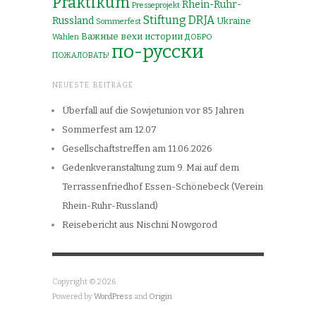
Praktikum
Rhein-Ruhr-
Presseprojekt
Stiftung DRJA
Russland
Ukraine
Sommerfest
Важные вехи истории
Wahlen
ДОБРО
по-русски
ПОЖАЛОВАТЬ!
NEUESTE BEITRÄGE
Überfall auf die Sowjetunion vor 85 Jahren
Sommerfest am 12.07
Gesellschaftstreffen am 11.06.2026
Gedenkveranstaltung zum 9. Mai auf dem
Terrassenfriedhof Essen-Schönebeck (Verein
Rhein-Ruhr-Russland)
Reisebericht aus Nischni Nowgorod
Copyright © 2026
Powered by
WordPress
and
Origin