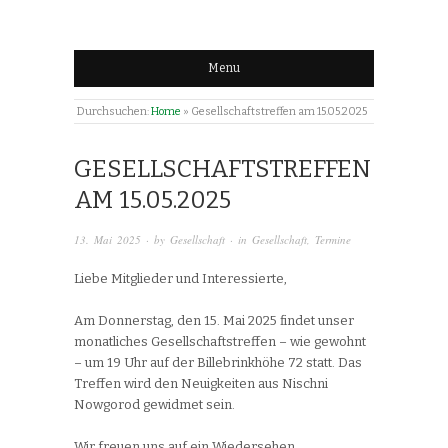
Menu
Durchsuchen:
Home
»
Gesellschaftstreffen am 15.05.2025
GESELLSCHAFTSTREFFEN
AM 15.05.2025
13. Mai 2025
· by
Gesellschaft
· in
Gesellschaft
,
Termine
Liebe Mitglieder und Interessierte,
Am Donnerstag, den 15. Mai 2025 findet unser
monatliches Gesellschaftstreffen – wie gewohnt
– um 19 Uhr auf der Billebrinkhöhe 72 statt. Das
Treffen wird den Neuigkeiten aus Nischni
Nowgorod gewidmet sein.
Wir freuen uns auf ein Wiedersehen.