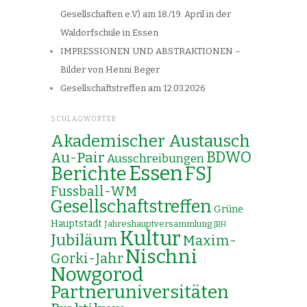
Gesellschaften e.V) am 18./19. April in der
Waldorfschule in Essen
IMPRESSIONEN UND ABSTRAKTIONEN –
Bilder von Henni Beger
Gesellschaftstreffen am 12.03.2026
SCHLAGWÖRTER
Akademischer Austausch
Au-Pair
BDWO
Ausschreibungen
Essen
Berichte
FSJ
Fussball-WM
Gesellschaftstreffen
Grüne
Hauptstadt
Jahreshauptversammlung
JBH
Kultur
Jubiläum
Maxim-
Nischni
Gorki-Jahr
Nowgorod
Partneruniversitäten