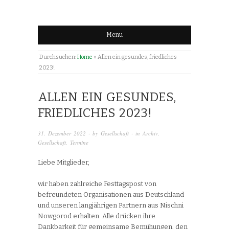
Menu
Durchsuchen:
Home
»
Allen ein gesundes, friedliches
2023!
ALLEN EIN GESUNDES,
FRIEDLICHES 2023!
31. Dezember 2022
· by
Gesellschaft
· in
Archiv
,
Gesellschaft
,
Termine
Liebe Mitglieder,
wir haben zahlreiche Festtagspost von
befreundeten Organisationen aus Deutschland
und unseren langjährigen Partnern aus Nischni
Nowgorod erhalten. Alle drücken ihre
Dankbarkeit für gemeinsame Bemühungen, den