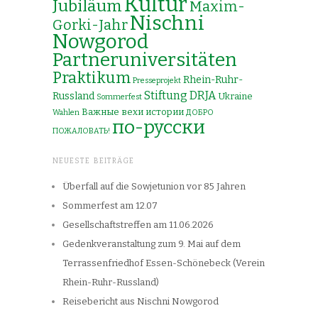
Kultur
Jubiläum
Maxim-
Nischni
Gorki-Jahr
Nowgorod
Partneruniversitäten
Praktikum
Rhein-Ruhr-
Presseprojekt
Stiftung DRJA
Russland
Ukraine
Sommerfest
Важные вехи истории
Wahlen
ДОБРО
по-русски
ПОЖАЛОВАТЬ!
NEUESTE BEITRÄGE
Überfall auf die Sowjetunion vor 85 Jahren
Sommerfest am 12.07
Gesellschaftstreffen am 11.06.2026
Gedenkveranstaltung zum 9. Mai auf dem
Terrassenfriedhof Essen-Schönebeck (Verein
Rhein-Ruhr-Russland)
Reisebericht aus Nischni Nowgorod