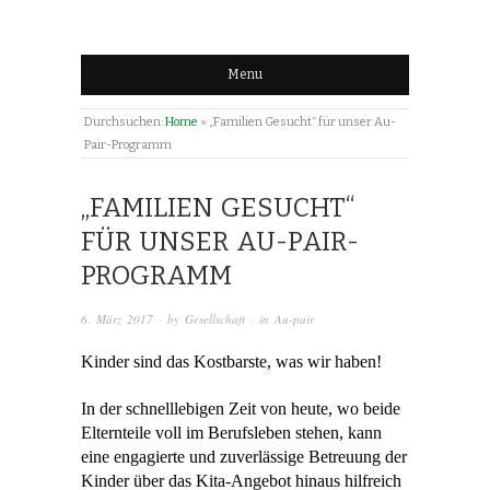
Menu
Durchsuchen:
Home
»
„Familien Gesucht“ für unser Au-
Pair-Programm
„FAMILIEN GESUCHT“
FÜR UNSER AU-PAIR-
PROGRAMM
6. März 2017
· by
Gesellschaft
· in
Au-pair
Kinder sind das Kostbarste, was wir haben!
In der schnelllebigen Zeit von heute, wo beide
Elternteile voll im Berufsleben stehen, kann
eine engagierte und zuverlässige Betreuung der
Kinder über das Kita-Angebot hinaus hilfreich