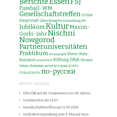
Essen
Berichte
FSJ
Fussball-WM
Gesellschaftstreffen
Grüne
Hauptstadt
Jahreshauptversammlung
JBH
Kultur
Jubiläum
Maxim-
Nischni
Gorki-Jahr
Nowgorod
Partneruniversitäten
Praktikum
Rhein-Ruhr-
Presseprojekt
Stiftung DRJA
Russland
Ukraine
Sommerfest
Важные вехи истории
Wahlen
ДОБРО
по-русски
ПОЖАЛОВАТЬ!
NEUESTE BEITRÄGE
Überfall auf die Sowjetunion vor 85 Jahren
Sommerfest am 12.07
Gesellschaftstreffen am 11.06.2026
Gedenkveranstaltung zum 9. Mai auf dem