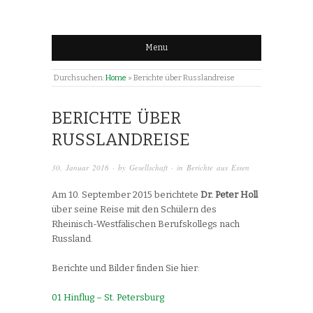
Menu
Durchsuchen:
Home
»
Berichte über Russlandreise
BERICHTE ÜBER
RUSSLANDREISE
30. Januar 2016
· by
Gesellschaft
· in
Berichte aus Essen
Am 10. September 2015 berichtete
Dr. Peter Holl
über seine Reise mit den Schülern des
Rheinisch-Westfälischen Berufskollegs nach
Russland.
Berichte und Bilder finden Sie hier:
01 Hinflug – St. Petersburg