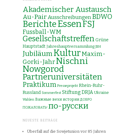
Akademischer Austausch
Au-Pair
BDWO
Ausschreibungen
Essen
Berichte
FSJ
Fussball-WM
Gesellschaftstreffen
Grüne
Hauptstadt
Jahreshauptversammlung
JBH
Kultur
Jubiläum
Maxim-
Nischni
Gorki-Jahr
Nowgorod
Partneruniversitäten
Praktikum
Rhein-Ruhr-
Presseprojekt
Stiftung DRJA
Russland
Ukraine
Sommerfest
Важные вехи истории
Wahlen
ДОБРО
по-русски
ПОЖАЛОВАТЬ!
NEUESTE BEITRÄGE
Überfall auf die Sowjetunion vor 85 Jahren