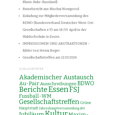
Rhein-Ruhr-Russland)
Reisebericht aus Nischni Nowgorod
Einladung zur Mitgliederversammlung des
BDWO (Bundesverband Deutscher West-Ost-
Gesellschaften e.V) am 18./19. April in der
Waldorfschule in Essen
IMPRESSIONEN UND ABSTRAKTIONEN –
Bilder von Henni Beger
Gesellschaftstreffen am 12.03.2026
SCHLAGWÖRTER
Akademischer Austausch
Au-Pair
BDWO
Ausschreibungen
Essen
Berichte
FSJ
Fussball-WM
Gesellschaftstreffen
Grüne
Hauptstadt
Jahreshauptversammlung
JBH
Kultur
Jubiläum
Maxim-