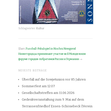
Schlagwörter:
Kultur
$larr;
Fussball-Pokalspiel in Nischni Nowgorod
Нижегородцы принимают участие во II Молодежном
форуме городов-побратимов России и Германии
→
NEUESTE BEITRÄGE
Überfall auf die Sowjetunion vor 85 Jahren
Sommerfest am 12.07
Gesellschaftstreffen am 11.06.2026
Gedenkveranstaltung zum 9. Mai auf dem
Terrassenfriedhof Essen-Schönebeck (Verein