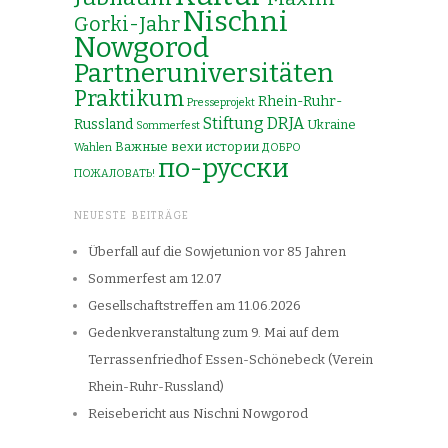
Nischni
Gorki-Jahr
Nowgorod
Partneruniversitäten
Praktikum
Rhein-Ruhr-
Presseprojekt
Stiftung DRJA
Russland
Ukraine
Sommerfest
Важные вехи истории
Wahlen
ДОБРО
по-русски
ПОЖАЛОВАТЬ!
NEUESTE BEITRÄGE
Überfall auf die Sowjetunion vor 85 Jahren
Sommerfest am 12.07
Gesellschaftstreffen am 11.06.2026
Gedenkveranstaltung zum 9. Mai auf dem
Terrassenfriedhof Essen-Schönebeck (Verein
Rhein-Ruhr-Russland)
Reisebericht aus Nischni Nowgorod