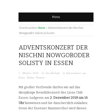
Menu
Durchsuchen:
Home
»
Adventskonzert der Nischni
Nowgoroder Solisty in Essen
ADVENTSKONZERT DER
NISCHNI NOWGORODER
SOLISTY IN ESSEN
3. Oktober 2018
· by
Gesellschaft
· in
Interessantes aus
Essen
,
Kultur
,
Termine
Mit großer Vorfreude dürfen wir auf das
diesjährige Benefizkonzert des Lions Club
Essen-Ludgerus am
2. Dezember 2018 um 16
Uhr
hinweisen und Sie dazu herzlich einladen.
Denn der Essener Kammerchor wird dieses